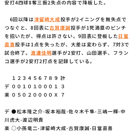
安打4四球8奪三振2失点の内容で降板した。
6回以降は
津留崎大成
投手が2イニングを無失点で
つなぐと、8回表に
古賀康誠
投手が1死満塁のピンチ
を招いたが、得点は許さない。9回表に登板した
日當
利用規約
プライバシーポリシー
直喜
投手は1点を失ったが、大差は変わらず、7対3で
試合終了。
渡邊佳明
選手が2安打、山田選手、フラン
運営会社
（別ウィンドウで開く）
よくある質問
コ選手が2安打2打点を記録している。
特定商取引法の表示
アルバイト募集
（別ウィンドウで開く
１２３４５６７８９ 計
デ ００１０１０００１ ３
楽 ０５０２００００Ｘ ７
デ ●松本隆之介-坂本裕哉-佐々木千隼-三嶋一輝-中
川虎大-渡辺明貴
楽 ○小孫竜二-津留崎大成-古賀康誠-日當直喜