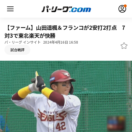
【ファーム】山田遥楓＆フランコが2安打2打点 7
対3で東北楽天が快勝
パ・リーグ インサイト
2024年4月16日 16:58
無料アカウント登録
ログイン
試合戦評
HOME
動画
日程・結果
順位表･成績
1軍公式戦
選手名鑑