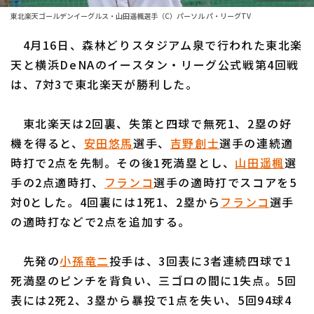
ファーム東地区
選手名鑑トップ
東北楽天ゴールデンイーグルス・山田遥楓選手（C）パーソル パ・リーグTV
ニュース
ファーム中地区
4月16日、森林どりスタジアム泉で行われた東北楽
北海道日本ハムファイターズ
ファーム西地区
天と横浜DeNAのイースタン・リーグ公式戦第4回戦
東北楽天ゴールデンイーグルス
は、7対3で東北楽天が勝利した。
交流戦
埼玉西武ライオンズ
設定
東北楽天は2回裏、失策と四球で無死1、2塁の好
千葉ロッテマリーンズ
機を得ると、
安田悠馬
選手、
吉野創士
選手の連続適
時打で2点を先制。その後1死満塁とし、
山田遥楓
選
オリックス・バファローズ
手の2点適時打、
フランコ
選手の適時打でスコアを5
福岡ソフトバンクホークス
対0とした。4回裏には1死1、2塁から
フランコ
選手
の適時打などで2点を追加する。
先発の
小孫竜二
投手は、3回表に3者連続四球で1
死満塁のピンチを背負い、三ゴロの間に1失点。5回
表には2死2、3塁から暴投で1点を失い、5回94球4