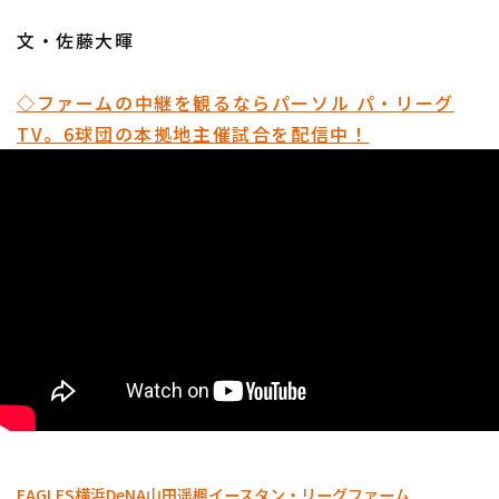
文・佐藤大暉
◇ファームの中継を観るならパーソル パ・リーグ
TV。6球団の本拠地主催試合を配信中！
EAGLES
横浜DeNA
山田遥楓
イースタン・リーグ
ファーム