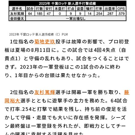
2023年 千葉ロッテ 新人選手成績（C）PLM
1位指名の
菊地吏玖
投手は故障の影響で、プロ初登
板は夏場の8月11日に。この試合では4回4失点（自
責点1）と守備の乱れもあり、試合をつくることはで
きず。2023年の一軍登板はこの1試合のみに終わ
り、1年目からの台頭は果たせなかった。
2位指名の
友杉篤輝
選手は開幕一軍を勝ち取り、
藤
岡裕大
選手とともに遊撃手の主力を務めた。64試合
で打率.254と打撃で結果を残し、持ち前の俊足を活
かして守備・走塁でも大いに存在感を発揮。シーズ
ン最終盤は一軍登録を外れたが、即戦力としてチー
ムの躍進に貢献する活躍を見せた。