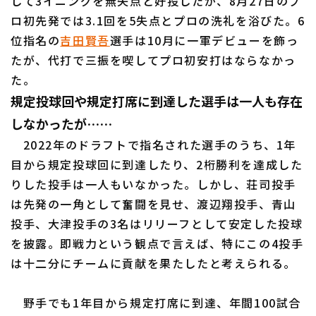
して3イニングを無失点と好投したが、8月27日のプ
ロ初先発では3.1回を5失点とプロの洗礼を浴びた。6
位指名の
吉田賢吾
選手は10月に一軍デビューを飾っ
たが、代打で三振を喫してプロ初安打はならなかっ
た。
規定投球回や規定打席に到達した選手は一人も存在
しなかったが……
2022年のドラフトで指名された選手のうち、1年
目から規定投球回に到達したり、2桁勝利を達成した
りした投手は一人もいなかった。しかし、荘司投手
は先発の一角として奮闘を見せ、渡辺翔投手、青山
投手、大津投手の3名はリリーフとして安定した投球
を披露。即戦力という観点で言えば、特にこの4投手
は十二分にチームに貢献を果たしたと考えられる。
野手でも1年目から規定打席に到達、年間100試合