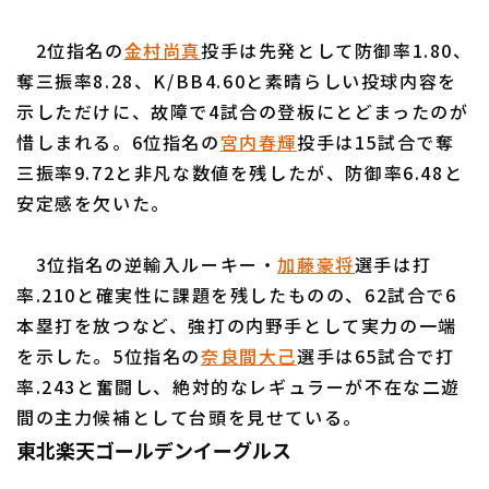
2位指名の
金村尚真
投手は先発として防御率1.80、
奪三振率8.28、K/BB4.60と素晴らしい投球内容を
示しただけに、故障で4試合の登板にとどまったのが
惜しまれる。6位指名の
宮内春輝
投手は15試合で奪
三振率9.72と非凡な数値を残したが、防御率6.48と
安定感を欠いた。
3位指名の逆輸入ルーキー・
加藤豪将
選手は打
率.210と確実性に課題を残したものの、62試合で6
本塁打を放つなど、強打の内野手として実力の一端
を示した。5位指名の
奈良間大己
選手は65試合で打
率.243と奮闘し、絶対的なレギュラーが不在な二遊
間の主力候補として台頭を見せている。
東北楽天ゴールデンイーグルス