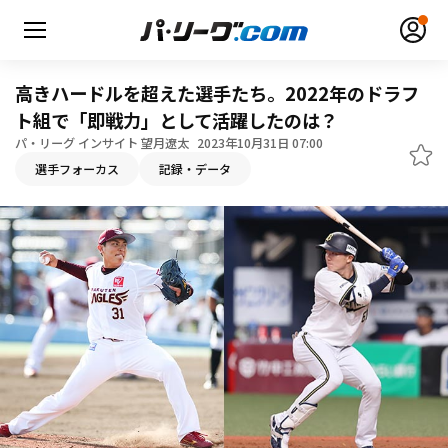
高きハードルを超えた選手たち。2022年のドラフ
ト組で「即戦力」として活躍したのは？
パ・リーグ インサイト 望月遼太
2023年10月31日 07:00
選手フォーカス
記録・データ
無料アカウント登録
ログイン
HOME
動画
日程・結果
順位表･成績
1軍公式戦
選手名鑑