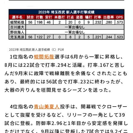
2023年 埼玉西武 新人選手成績（C）PLM
1位指名の
蛭間拓哉
選手は6月から一軍に昇格し、
8月には22試合で打率.294と活躍。打率.167と苦し
んだ9月末に故障で戦線離脱を余儀なくされたことも
あり、最終的には56試合で打率.232に終わったが、
大器の片りんを垣間見せるシーズンを送った。
4位指名の
青山美夏人
投手は、開幕戦でクローザー
として抜擢を受けるなど、リリーフの一角として39
試合に登板。防御率2.96と1年目から安定感を発揮し
ただけでなく、9月以降に登板した7試合では9.2イニ