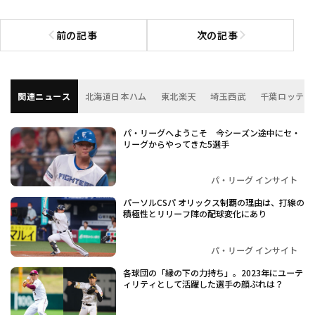
前の記事
次の記事
前の記事へ
次の記事へ
関連ニュース
北海道日本ハム
東北楽天
埼玉西武
千葉ロッテ
パ・リーグへようこそ 今シーズン途中にセ・
リーグからやってきた5選手
パ・リーグ インサイト
パーソルCSパ オリックス制覇の理由は、打線の
積極性とリリーフ陣の配球変化にあり
パ・リーグ インサイト
各球団の「縁の下の力持ち」。2023年にユーテ
ィリティとして活躍した選手の顔ぶれは？