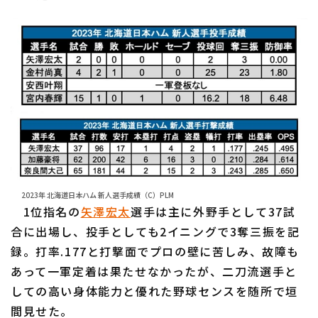
利用規約
プライバシーポリシー
運営会社
（別ウィンドウで開く）
よくある質問
特定商取引法の表示
アルバイト募集
（別ウィンドウで開く
2023年 北海道日本ハム 新人選手成績（C）PLM
1位指名の
矢澤宏太
選手は主に外野手として37試
合に出場し、投手としても2イニングで3奪三振を記
録。打率.177と打撃面でプロの壁に苦しみ、故障も
あって一軍定着は果たせなかったが、二刀流選手と
しての高い身体能力と優れた野球センスを随所で垣
間見せた。