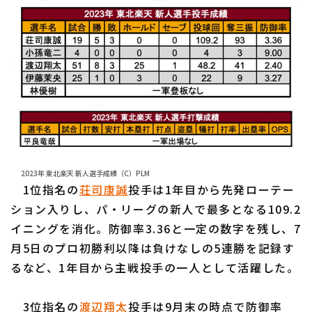
2023年 東北楽天 新人選手成績（C）PLM
1位指名の
荘司康誠
投手は1年目から先発ローテー
ション入りし、パ・リーグの新人で最多となる109.2
イニングを消化。防御率3.36と一定の数字を残し、7
月5日のプロ初勝利以降は負けなしの5連勝を記録す
るなど、1年目から主戦投手の一人として活躍した。
3位指名の
渡辺翔太
投手は9月末の時点で防御率