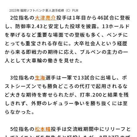
2023年 福岡ソフトバンク 新人選手成績（C）PLM
2位指名の
大津亮介
投手は1年目から46試合に登板
し、防御率2.43と安定した投球を披露。13ホールド
を挙げるなど重要な場面での登板も多く、ベンチに
とっても重宝される存在に。大卒社会人という経歴
から来る即戦力の期待に応え、ブルペンの主力の一
人として大車輪の働きを見せた。
3位指名の
生海
選手は一軍で13試合に出場し、ポ
ストシーズンでも勝負どころの代打で起用されるな
ど大きな期待を寄せられたが、打率.200と結果を残
しきれず、外野のレギュラー争いを勝ち抜くには至
らなかった。
5位指名の
松本晴
投手は交流戦期間中にリリーフと