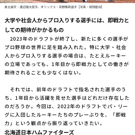
東北楽天・渡辺翔太投手、オリックス・茶野篤政選手【写真・球団提供】
ファーム東地区
選手名鑑トップ
ニュース
大学や社会人からプロ入りする選手には、即戦力と
ファーム中地区
北海道日本ハムファイターズ
しての期待がかかるもの
ファーム西地区
東北楽天ゴールデンイーグルス
2023年のドラフトが終了し、新たに多くの選手が
交流戦
プロ野球の世界に足を踏み入れた。特に大学・社会
埼玉西武ライオンズ
人からプロ入りする選手の場合は、たとえルーキー
設定
の立場であっても、1年目から即戦力としての働きが
千葉ロッテマリーンズ
期待されることも少なくはない。
オリックス・バファローズ
それでは、前年のドラフトで指名された選手のう
福岡ソフトバンクホークス
ち、1年目から活躍を見せた選手はどれだけ存在した
のだろうか。今回は、2022年のドラフトでパ・リー
グに入団したルーキーたちのプレーぶりを、「即戦
力」という観点から振り返っていきたい。
北海道日本ハムファイターズ