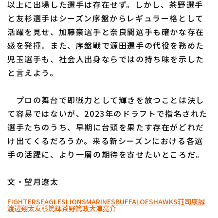
以上に出場した選手は存在せず。しかし、茶野選手
と友杉選手はシーズン序盤からレギュラー格として
活躍を見せ、加藤豪選手と奈良間選手も確かな存在
感を発揮。また、序盤戦で源田選手の代役を務めた
児玉選手も、社会人出身ならではの持ち味を示した
と言えよう。
プロの舞台で即戦力として輝きを放つことは決し
て容易ではないが、2023年のドラフトで指名された
選手たちのうち、早期に台頭を果たす存在がどれだ
け出てくるだろうか。来る新シーズンにおける各選
手の活躍に、より一層の期待を寄せたいところだ。
文・望月遼太
FIGHTERS
EAGLES
LIONS
MARINES
BUFFALOES
HAWKS
荘司康誠
渡辺翔太
友杉篤輝
茶野篤政
大津亮介