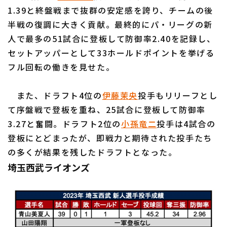
1.39と終盤戦まで抜群の安定感を誇り、チームの後
半戦の復調に大きく貢献。最終的にパ・リーグの新
人で最多の51試合に登板して防御率2.40を記録し、
セットアッパーとして33ホールドポイントを挙げる
フル回転の働きを見せた。
また、ドラフト4位の
伊藤茉央
投手もリリーフとし
て序盤戦で登板を重ね、25試合に登板して防御率
3.27と奮闘。ドラフト2位の
小孫竜二
投手は4試合の
登板にとどまったが、即戦力と期待された投手たち
の多くが結果を残したドラフトとなった。
埼玉西武ライオンズ