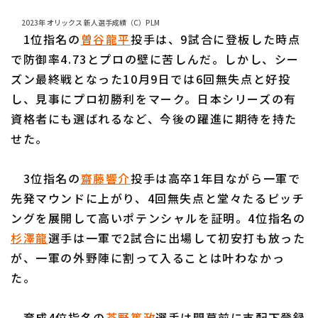
2023年 オリックス 新人選手成績（C）PLM
1位指名の
曽谷龍平
投手は、9試合に登板した時点
で防御率4.73とプロの壁に苦しんだ。しかし、シー
ズン最終戦となった10月9日では6回無失点と好投
し、見事にプロ初勝利をマーク。日本シリーズの有
資格者にも選ばれるなど、今後の躍進に期待を持た
せた。
3位指名の
齋藤響介
投手は高卒1年目ながら一軍で
先発マウンドに上がり、4回無失点と堂々たるピッチ
ングを展開して高いポテンシャルを証明。4位指名の
杉澤龍
選手は一軍で2試合に出場して初安打も放った
が、一軍の外野陣に割って入ることは叶わなかっ
た。
育成4位指名の
茶野篤政
選手は開幕前に支配下登録