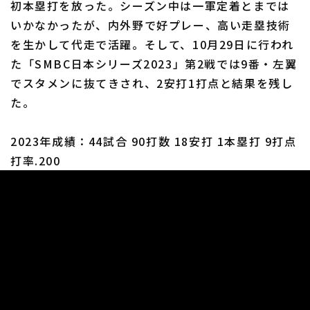
初本塁打を放った。シーズン中は一軍定着とまでは
いかなかったが、内外野で好プレー、高い走塁技術
を生かして代走で活躍。そして、10月29日に行われ
利用規約
プライバシーポリシー
た「SMBC日本シリーズ2023」第2戦では9番・左翼
でスタメンに抜てきされ、2安打1打点と結果を残し
運営会社
（別ウィンドウで開く）
よくある質問
た。
特定商取引法の表示
アルバイト募集
（別ウィンドウで開く
2023年成績：44試合 90打数 18安打 1本塁打 9打点
打率.200