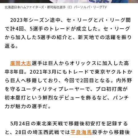
ファーム東地区
選手名鑑トップ
北海道日本ハムファイターズ・郡司裕也選手（C）パーソル パ・リーグTV
ニュース
ファーム中地区
2023年シーズン途中、セ・リーグとパ・リーグ間
北海道日本ハムファイターズ
ファーム西地区
で計4回、5選手のトレードが成立した。セ・リーグ
東北楽天ゴールデンイーグルス
から加入した5選手の紹介と、新天地での活躍を振り
交流戦
返る。
埼玉西武ライオンズ
設定
千葉ロッテマリーンズ
廣岡大志
選手は巨人からオリックスに加入した高
卒8年目。2021年3月にもトレードで東京ヤクルトか
オリックス・バファローズ
ら巨人へ移籍しており、今回で2回目となる。内外野
福岡ソフトバンクホークス
を守るユーティリティプレーヤーで、プロ初打席が
初本塁打という鮮烈なデビューを飾るなど、パンチ
力が魅力の選手だ。
5月24日の東北楽天戦で移籍後初安打を記録する
と、28日の埼玉西武戦では
平良海馬
投手から移籍後