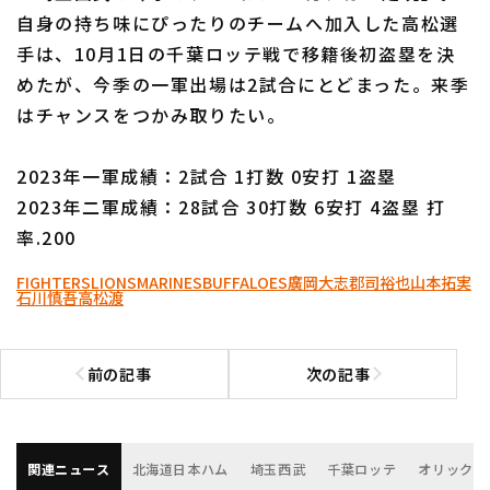
自身の持ち味にぴったりのチームへ加入した高松選
手は、10月1日の千葉ロッテ戦で移籍後初盗塁を決
めたが、今季の一軍出場は2試合にとどまった。来季
はチャンスをつかみ取りたい。
2023年一軍成績：2試合 1打数 0安打 1盗塁
2023年二軍成績：28試合 30打数 6安打 4盗塁 打
率.200
FIGHTERS
LIONS
MARINES
BUFFALOES
廣岡大志
郡司裕也
山本拓実
石川慎吾
高松渡
前の記事
次の記事
前の記事へ
次の記事へ
関連ニュース
北海道日本ハム
埼玉西武
千葉ロッテ
オリックス