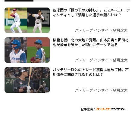
各球団の「縁の下の力持ち」。2023年にユーテ
ィリティとして活躍した選手の顔ぶれは？
パ・リーグ インサイト 望月遼太
移籍を機に北の大地で覚醒。山本拓実と郡司裕
也が飛躍を果たした理由にデータで迫る
パ・リーグ インサイト 望月遼太
バッテリー以外のトレード獲得は極めて稀。石
川慎吾に期待されるものとは？
パ・リーグ インサイト 望月遼太
記事提供：