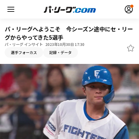
パ・リーグへようこそ 今シーズン途中にセ・リー
グからやってきた5選手
パ・リーグ インサイト
2023年10月30日 17:30
無料アカウント登録
ログイン
選手フォーカス
記録・データ
HOME
動画
日程・結果
順位表･成績
1軍公式戦
選手名鑑