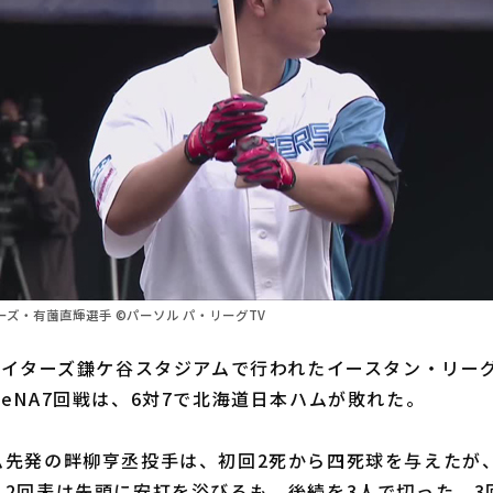
ズ・有薗直輝選手 ©パーソル パ・リーグTV
ァイターズ鎌ケ谷スタジアムで行われたイースタン・リー
eNA7回戦は、6対7で北海道日本ハムが敗れた。
先発の畔柳亨丞投手は、初回2死から四死球を与えたが
2回表は先頭に安打を浴びるも、後続を3人で切った。3