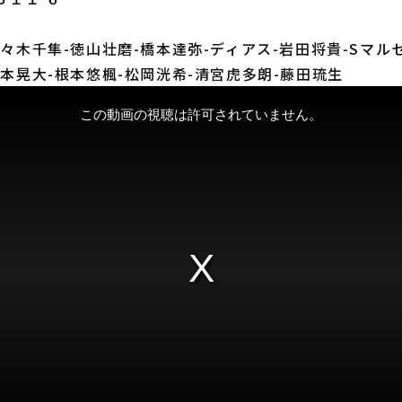
佐々木千隼-徳山壮磨-橋本達弥-ディアス-岩田将貴-Sマル
山本晃大-根本悠楓-松岡洸希-清宮虎多朗-藤田琉生