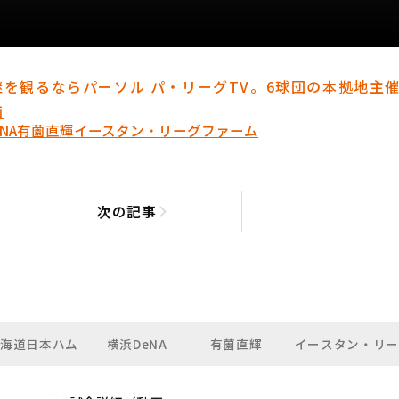
を観るならパーソル パ・リーグTV。6球団の本拠地主
画
NA
有薗直輝
イースタン・リーグ
ファーム
次の記事
次の記事へ
海道日本ハム
横浜DeNA
有薗直輝
イースタン・リ