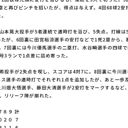
2塁と再びピンチを招いたが、得点は与えず。4回68球2安
た。
山本晃大投手が5者連続で適時打を浴び、5失点。打線は5
いたが、6回裏に田宮裕涼選手の安打などで1死2塁から、
す。7回裏には今川優馬選手の二塁打、水谷瞬選手の四球
号3ランで1点差に詰め寄った。
希投手が2失点を喫し、スコアは4対7に。8回裏に今川選
ネス選手の適時打でそれぞれ1点を追加したが、あと一歩
上川畑大悟選手、藤田大清選手が2安打をマークするなど、
が、リリーフ陣が崩れた。
８９ 計
０２０ ７
３１１ ６