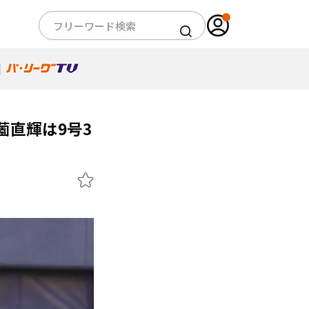
薗直輝は9号3