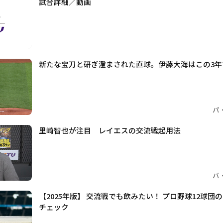
試合詳細／動画
新たな宝刀と研ぎ澄まされた直球。伊藤大海はこの3
パ
里崎智也が注目 レイエスの交流戦起用法
パ
【2025年版】 交流戦でも飲みたい！ プロ野球12球
チェック