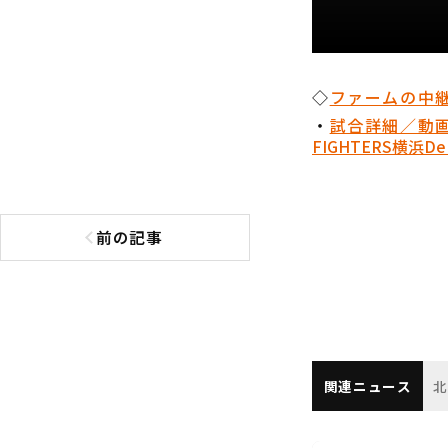
◇
ファームの中継
・
試合詳細／動
FIGHTERS
横浜De
前の記事
前の記事へ
関連ニュース
北