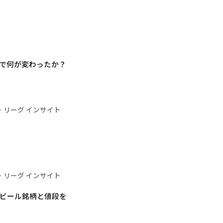
年で何が変わったか？
・リーグ インサイト
・リーグ インサイト
団のビール銘柄と値段を