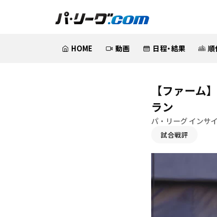
HOME
動画
日程・結果
順
【ファーム】
ラン
パ・リーグ インサ
試合戦評