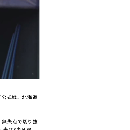
グ公式戦、北海道
、無失点で切り抜
回表は3者凡退、