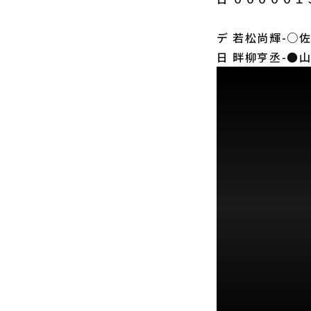
デ 若松尚輝-○
日 畔柳亨丞-●