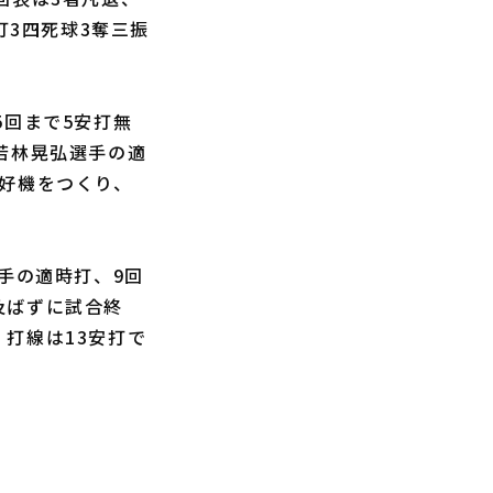
打3四死球3奪三振
回まで5安打無
若林晃弘選手の適
で好機をつくり、
手の適時打、9回
及ばずに試合終
打線は13安打で