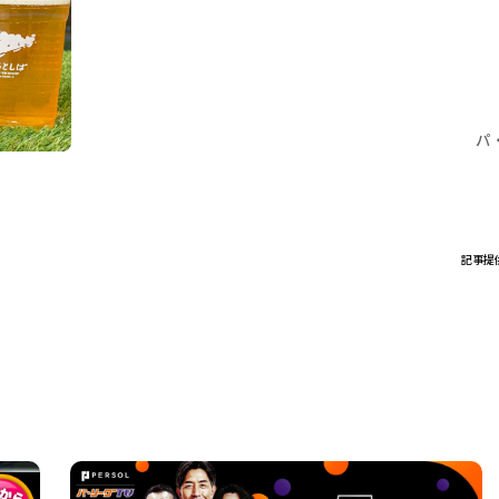
パ
記事提