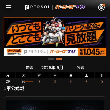
無料アカウント登録
ログイン
HOME
前週
翌週
動画
月
火
水
木
金
土
日
29
30
1
2
3
4
5
日程･結果
1軍公式戦
順位表･成績
パーソル パ・リーグ公式戦 北海道日本ハム VS オリックス
1軍公式戦
選手名鑑