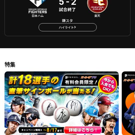
5
-
2
試合終了
日本ハム
楽天
鎌スタ
ハイライト
特集