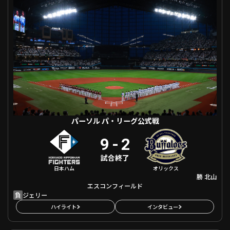
ファーム東地区
選手名鑑トップ
ニュース
北海道日本ハムファイターズ
ファーム中地区
東北楽天ゴールデンイーグルス
ファーム西地区
埼玉西武ライオンズ
千葉ロッテマリーンズ
設定
交流戦
オリックス・バファローズ
福岡ソフトバンクホークス
パーソル パ・リーグ公式戦
9
-
2
試合終了
日本ハム
オリックス
勝
北山
エスコンフィールド
負
ジェリー
ハイライト
インタビュー