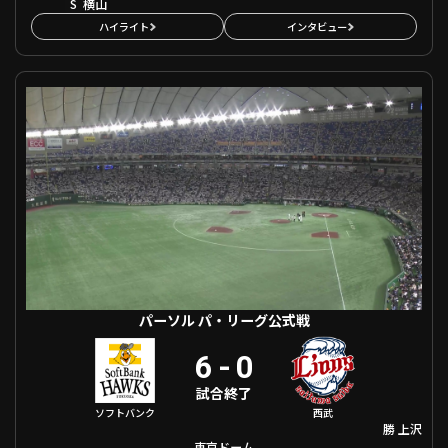
S
横山
ハイライト
インタビュー
パーソル パ・リーグ公式戦 福岡ソフトバンク VS 埼玉西武
パーソル パ・リーグ公式戦
6
-
0
試合終了
ソフトバンク
西武
勝
上沢
東京ドーム