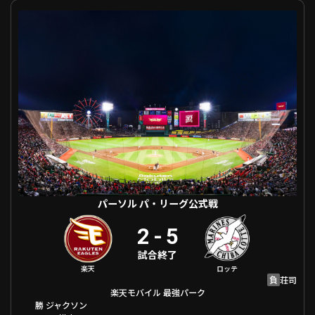
パーソル パ・リーグ公式戦 東北楽天 VS 千葉ロッテ
利用規約
プライバシーポリシー
運営会社
（別ウィンドウで開く）
よくある質問
特定商取引法の表示
アルバイト募集
（別ウィンドウで開く
動画を検索（選手・チーム・プレー内容…）
パーソル パ・リーグ公式戦
2
-
5
試合終了
楽天
ロッテ
負
荘司
楽天モバイル 最強パーク
勝
ジャクソン