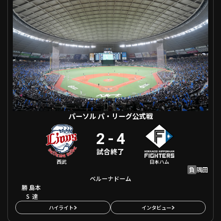
ファーム東地区
選手名鑑トップ
ニュース
北海道日本ハムファイターズ
ファーム中地区
東北楽天ゴールデンイーグルス
ファーム西地区
埼玉西武ライオンズ
千葉ロッテマリーンズ
設定
交流戦
オリックス・バファローズ
福岡ソフトバンクホークス
パーソル パ・リーグ公式戦
2
-
4
試合終了
西武
日本ハム
負
隅田
ベルーナドーム
勝
島本
S
達
ハイライト
インタビュー