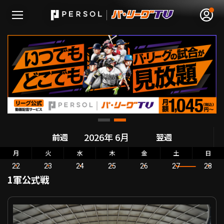
無料アカウント登録
ログイン
HOME
前週
翌週
動画
月
火
水
木
金
土
日
22
23
24
25
26
27
28
日程･結果
1軍公式戦
順位表･成績
パーソル パ・リーグ公式戦 埼玉西武 VS 北海道日本ハム
1軍公式戦
選手名鑑