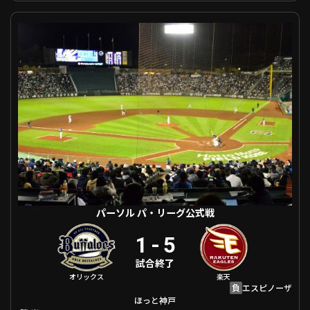
利用規約
プライバシーポリシー
パーソル パ・リーグ公式戦 オリックス VS 東北楽天
運営会社
（別ウィンドウで開く）
よくある質問
特定商取引法の表示
アルバイト募集
（別ウィンドウで開く
動画を検索（選手・チーム・プレー内容…）
パーソル パ・リーグ公式戦
1
-
5
試合終了
オリックス
楽天
負
エスピノーザ
ほっと神戸