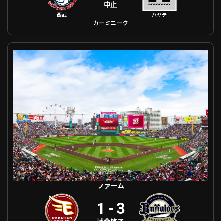
中止
西武
ハヤテ
カーミニーク
ファーム 東北楽天 VS オリックス
ファーム
1
-
3