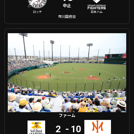
中止
ロッテ
日本ハム
市川国府台
ファーム 福岡ソフトバンク VS オイシックス
ファーム
2
-
10