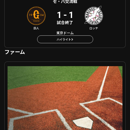
セ・パ交流戦
1
-
1
試合終了
巨人
ロッテ
東京ドーム
ハイライト
ファーム
ファーム 千葉ロッテ VS 東京ヤクルト