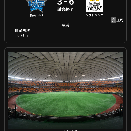
3
-
6
試合終了
横浜DeNA
ソフトバンク
負
庄司
横浜
勝
前田悠
S
杉山
セ・パ交流戦 巨人 VS 千葉ロッテ