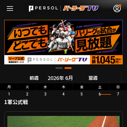
無料アカウント登録
ログイン
HOME
前週
翌週
動画
月
火
水
木
金
土
日
1
2
3
4
5
6
7
日程･結果
1軍公式戦
順位表･成績
セ・パ交流戦 東京ヤクルト VS 北海道日本ハム
1軍公式戦
選手名鑑