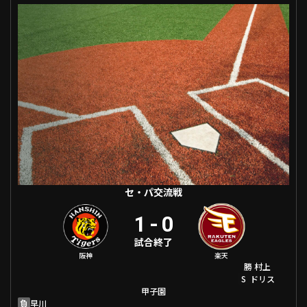
利用規約
プライバシーポリシー
運営会社
（別ウィンドウで開く）
よくある質問
特定商取引法の表示
アルバイト募集
（別ウィンドウで開く
動画を検索（選手・チーム・プレー内容…）
セ・パ交流戦
1
-
0
試合終了
阪神
楽天
勝
村上
S
ドリス
甲子園
負
早川