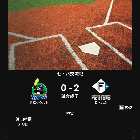
ファーム東地区
選手名鑑トップ
ニュース
北海道日本ハムファイターズ
ファーム中地区
東北楽天ゴールデンイーグルス
ファーム西地区
埼玉西武ライオンズ
千葉ロッテマリーンズ
設定
交流戦
オリックス・バファローズ
福岡ソフトバンクホークス
セ・パ交流戦
0
-
2
試合終了
東京ヤクルト
日本ハム
負
高梨
神宮
勝
山崎福
S
柳川
セ・パ交流戦 阪神 VS 東北楽天