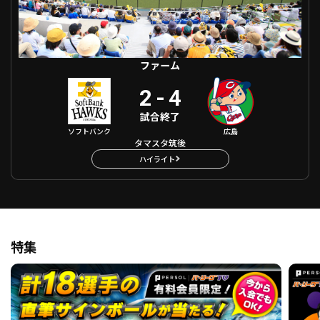
ファーム
2
-
4
試合終了
ソフトバンク
広島
タマスタ筑後
ハイライト
特集