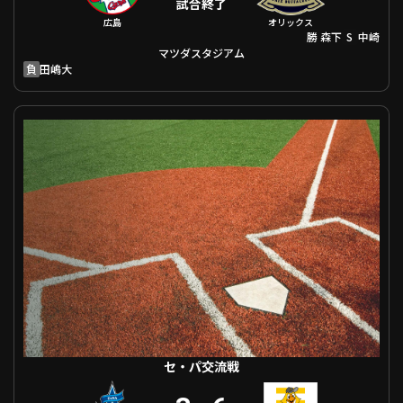
試合終了
広島
オリックス
勝
S
森下
中崎
マツダスタジアム
負
田嶋大
セ・パ交流戦 横浜DeNA VS 福岡ソフトバンク
セ・パ交流戦