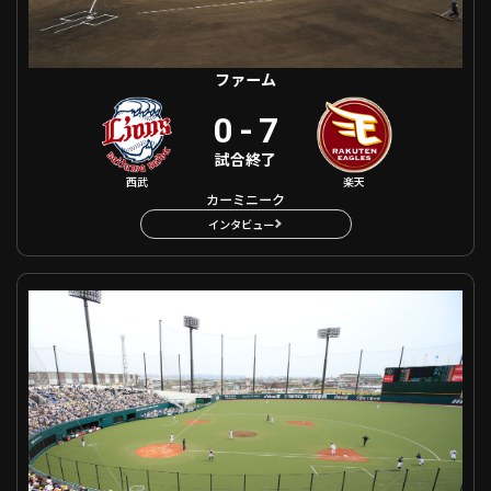
ファーム
0
-
7
試合終了
西武
楽天
カーミニーク
インタビュー
ファーム 福岡ソフトバンク VS 広島