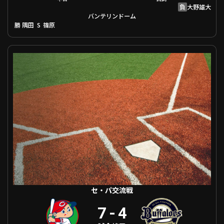
負
大野雄大
バンテリンドーム
勝
S
隅田
篠原
セ・パ交流戦 広島 VS オリックス
セ・パ交流戦
7
-
4