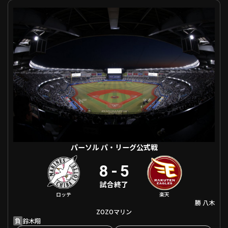
パーソル パ・リーグ公式戦 千葉ロッテ VS 東北楽天
利用規約
プライバシーポリシー
運営会社
（別ウィンドウで開く）
よくある質問
特定商取引法の表示
アルバイト募集
（別ウィンドウで開く
動画を検索（選手・チーム・プレー内容…）
パーソル パ・リーグ公式戦
8
-
5
試合終了
ロッテ
楽天
勝
八木
ZOZOマリン
負
鈴木翔