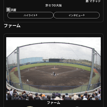
勝
マチャド
京セラD大阪
負
浜屋
ハイライト
インタビュー
ファーム
ファーム オリックス VS 阪神
ファーム