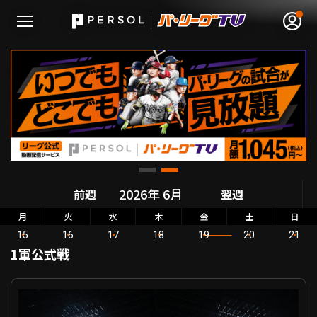
無料アカウント登録
ログイン
HOME
前週
翌週
動画
月
火
水
木
金
土
日
15
16
17
18
19
20
21
日程･結果
1軍公式戦
順位表･成績
パーソル パ・リーグ公式戦 北海道日本ハム VS 福岡ソフトバンク
1軍公式戦
選手名鑑