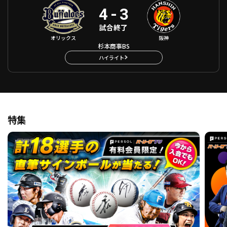
4
-
3
試合終了
オリックス
阪神
杉本商事BS
ハイライト
特集