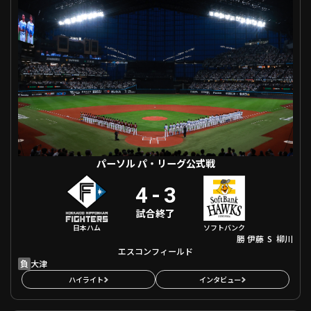
ファーム東地区
選手名鑑トップ
ニュース
北海道日本ハムファイターズ
ファーム中地区
東北楽天ゴールデンイーグルス
ファーム西地区
埼玉西武ライオンズ
千葉ロッテマリーンズ
設定
交流戦
オリックス・バファローズ
福岡ソフトバンクホークス
パーソル パ・リーグ公式戦
4
-
3
試合終了
日本ハム
ソフトバンク
勝
S
伊藤
柳川
エスコンフィールド
負
大津
ハイライト
インタビュー