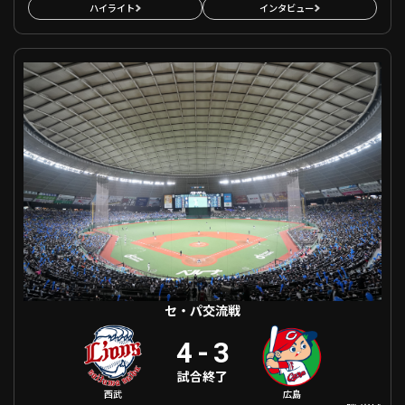
ハイライト
インタビュー
セ・パ交流戦 埼玉西武 VS 広島
セ・パ交流戦
4
-
3
試合終了
西武
広島