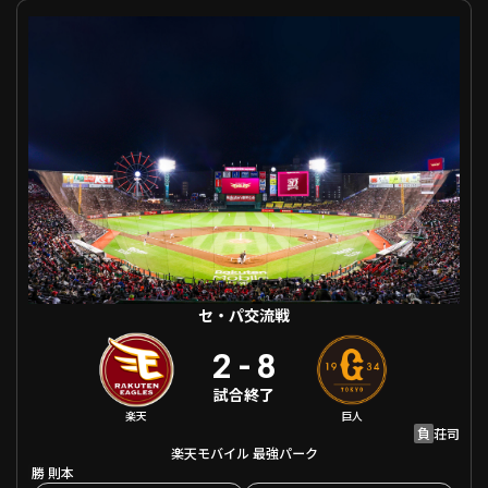
セ・パ交流戦 東北楽天 VS 巨人
利用規約
プライバシーポリシー
運営会社
（別ウィンドウで開く）
よくある質問
特定商取引法の表示
アルバイト募集
（別ウィンドウで開く
動画を検索（選手・チーム・プレー内容…）
セ・パ交流戦
2
-
8
試合終了
楽天
巨人
負
荘司
楽天モバイル 最強パーク
勝
則本