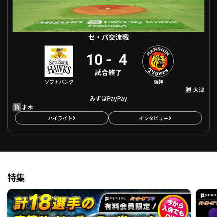
セ・パ交流戦
10
-
4
試合終了
ソフトバンク
阪神
勝
大津
みずほPayPay
負
才木
ハイライト
インタビュー
特集