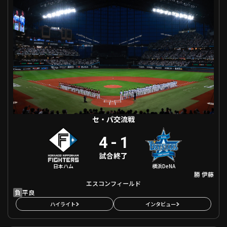
ファーム東地区
選手名鑑トップ
ニュース
北海道日本ハムファイターズ
ファーム中地区
東北楽天ゴールデンイーグルス
ファーム西地区
埼玉西武ライオンズ
千葉ロッテマリーンズ
設定
交流戦
オリックス・バファローズ
福岡ソフトバンクホークス
セ・パ交流戦
4
-
1
試合終了
日本ハム
横浜DeNA
勝
伊藤
エスコンフィールド
負
平良
ハイライト
インタビュー