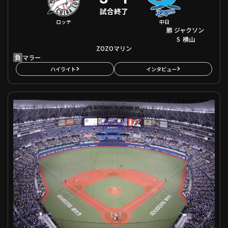
試合終了
ロッテ
中日
勝
ジャクソン
S
横山
ZOZOマリン
負
マラー
ハイライト
インタビュー
セ・パ交流戦 オリックス VS 東京ヤクルト