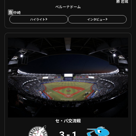
勝
岩城
ベルーナドーム
負
中崎
ハイライト
インタビュー
セ・パ交流戦 千葉ロッテ VS 中日
セ・パ交流戦
3
-
1