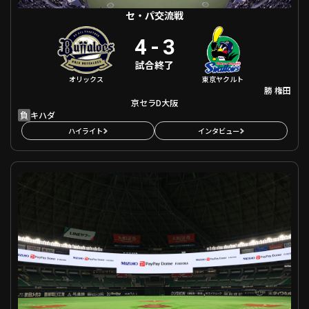
セ・パ交流戦
4
-
3
試合終了
オリックス
東京ヤクルト
勝
権田
京セラD大阪
負
キハダ
ハイライト
インタビュー
セ・パ交流戦 福岡ソフトバンク VS 阪神