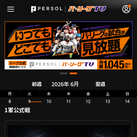
無料アカウント登録
ログイン
HOME
前週
翌週
動画
月
火
水
木
金
土
日
8
9
10
11
12
13
14
日程･結果
1軍公式戦
順位表･成績
セ・パ交流戦 北海道日本ハム VS 横浜DeNA
1軍公式戦
選手名鑑