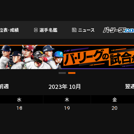
位表･成績
選手名鑑
ニュース
前週
翌
水
木
金
18
19
20