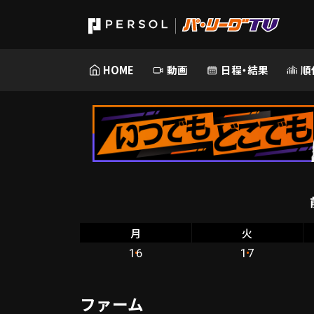
HOME
動画
日程・結果
順
月
火
16
17
ファーム