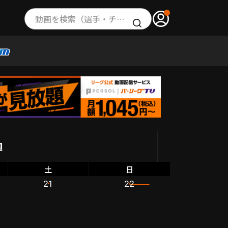
動画を検索（選手・チーム・プレー内容…）
週
土
日
21
22