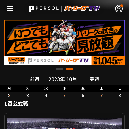
無料アカウント登録
ログイン
HOME
前週
翌週
動画
月
火
水
木
金
土
日
2
3
4
5
6
7
8
日程･結果
1軍公式戦
順位表･成績
パーソル パ・リーグ公式戦 オリックス VS 千葉ロッテ
1軍公式戦
選手名鑑