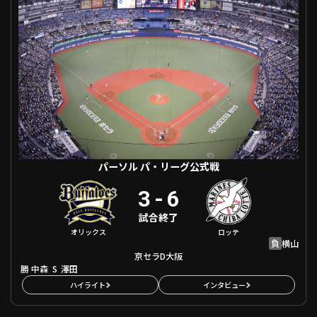
ファーム東地区
選手名鑑トップ
ニュース
北海道日本ハムファイターズ
ファーム中地区
東北楽天ゴールデンイーグルス
ファーム西地区
埼玉西武ライオンズ
千葉ロッテマリーンズ
設定
交流戦
オリックス・バファローズ
福岡ソフトバンクホークス
パーソル パ・リーグ公式戦
3
-
6
試合終了
オリックス
ロッテ
負
横山
京セラD大阪
勝
S
中森
澤田
ハイライト
インタビュー