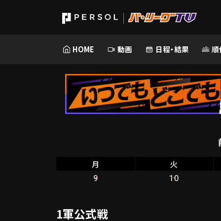
HOME
動画
日程・結果
順
月
火
9
10
1軍公式戦