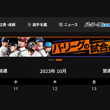
位表･成績
選手名鑑
ニュース
前週
翌
水
木
金
11
12
13