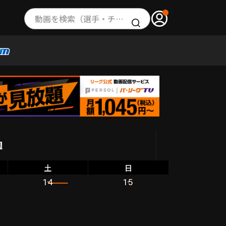
動画を検索（選手・チーム・プレー内容…）
週
土
日
14
15