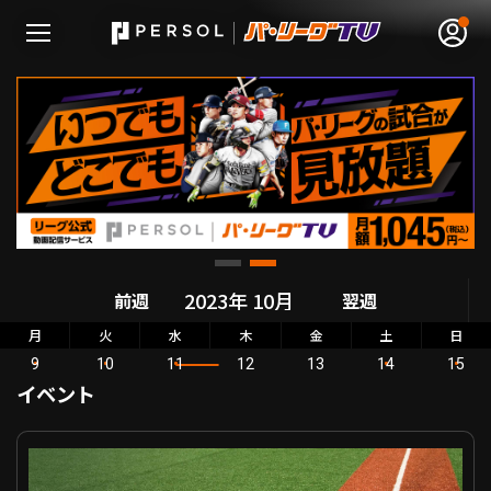
無料アカウント登録
ログイン
HOME
前週
翌週
動画
月
火
水
木
金
土
日
9
10
11
12
13
14
15
日程･結果
イベント
順位表･成績
みやざきフェニックス・リーグ 北海道日本ハム VS 韓国プロ野球選抜
1軍公式戦
選手名鑑