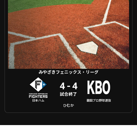
ファーム東地区
選手名鑑トップ
ニュース
北海道日本ハムファイターズ
ファーム中地区
東北楽天ゴールデンイーグルス
ファーム西地区
埼玉西武ライオンズ
千葉ロッテマリーンズ
設定
交流戦
オリックス・バファローズ
福岡ソフトバンクホークス
みやざきフェニックス・リーグ
4
-
4
試合終了
日本ハム
韓国プロ野球選抜
ひむか