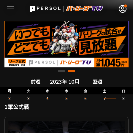
無料アカウント登録
ログイン
HOME
前週
翌週
動画
月
火
水
木
金
土
日
2
3
4
5
6
7
8
日程･結果
1軍公式戦
順位表･成績
パーソル パ・リーグ公式戦 千葉ロッテ VS オリックス
1軍公式戦
選手名鑑