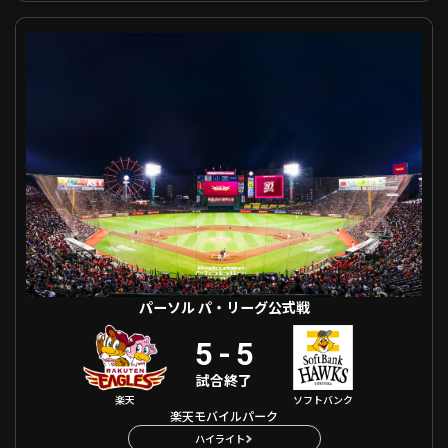
パーソル パ・リーグ公式戦 東北楽天 VS 福岡ソフトバンク
利用規約
プライバシーポリシー
運営会社
（別ウィンドウで開く）
よくある質問
特定商取引法の表示
アルバイト募集
（別ウィンドウで開く
動画を検索（選手・チーム・プレー内容…）
パーソル パ・リーグ公式戦
5
-
5
試合終了
楽天
ソフトバンク
楽天モバイルパーク
ハイライト