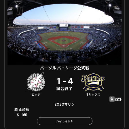
ファーム東地区
選手名鑑トップ
ニュース
北海道日本ハムファイターズ
ファーム中地区
東北楽天ゴールデンイーグルス
ファーム西地区
埼玉西武ライオンズ
千葉ロッテマリーンズ
設定
交流戦
オリックス・バファローズ
福岡ソフトバンクホークス
パーソル パ・リーグ公式戦
1
-
4
試合終了
ロッテ
オリックス
負
西野
ZOZOマリン
勝
山崎福
S
山岡
ハイライト