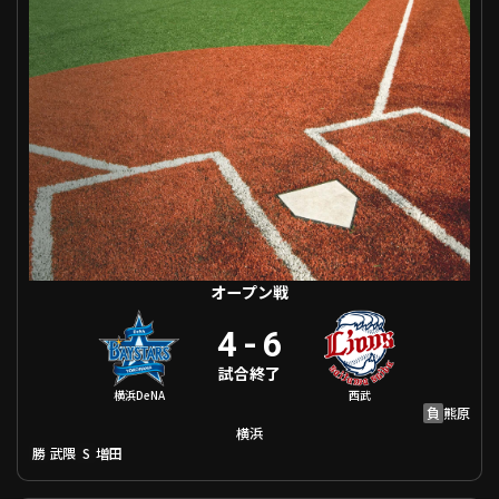
利用規約
プライバシーポリシー
運営会社
（別ウィンドウで開く）
よくある質問
特定商取引法の表示
アルバイト募集
（別ウィンドウで開く
動画を検索（選手・チーム・プレー内容…）
オープン戦
4
-
6
試合終了
横浜DeNA
西武
負
熊原
横浜
勝
S
武隈
増田