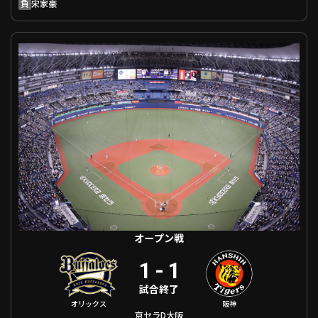
負
宋家豪
オープン戦 オリックス VS 阪神
オープン戦
1
-
1
試合終了
オリックス
阪神
京セラD大阪