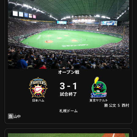
ファーム東地区
選手名鑑トップ
ニュース
北海道日本ハムファイターズ
ファーム中地区
東北楽天ゴールデンイーグルス
ファーム西地区
埼玉西武ライオンズ
千葉ロッテマリーンズ
設定
交流戦
オリックス・バファローズ
福岡ソフトバンクホークス
オープン戦
3
-
1
試合終了
日本ハム
東京ヤクルト
勝
S
公文
西村
札幌ドーム
負
山中
オープン戦 横浜DeNA VS 埼玉西武