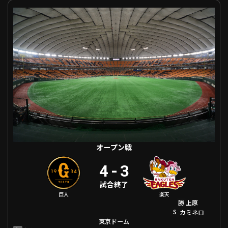
オープン戦 巨人 VS 東北楽天
オープン戦
4
-
3
試合終了
巨人
楽天
勝
上原
S
カミネロ
東京ドーム