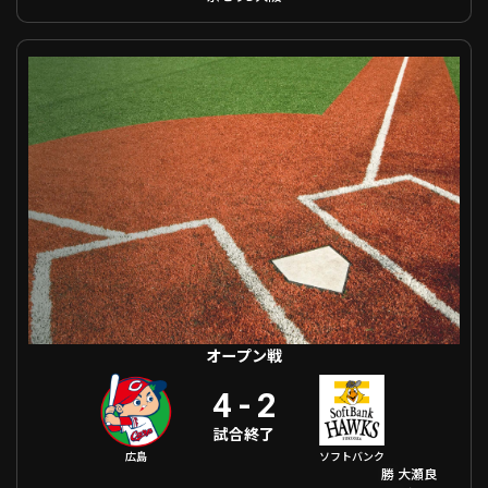
オープン戦 広島 VS 福岡ソフトバンク
オープン戦
4
-
2
試合終了
広島
ソフトバンク
勝
大瀬良