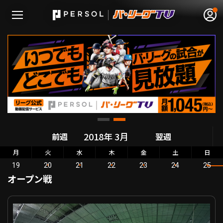
無料アカウント登録
ログイン
HOME
動画
前週
翌週
月
火
水
木
金
土
日
日程･結果
19
20
21
22
23
24
25
オープン戦
順位表･成績
オープン戦 北海道日本ハム VS 東京ヤクルト
1軍公式戦
選手名鑑