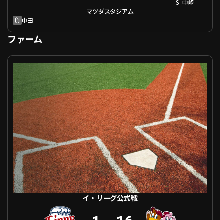
S
中崎
マツダスタジアム
負
中田
ファーム
イ・リーグ公式戦 埼玉西武 VS 東北楽天
イ・リーグ公式戦