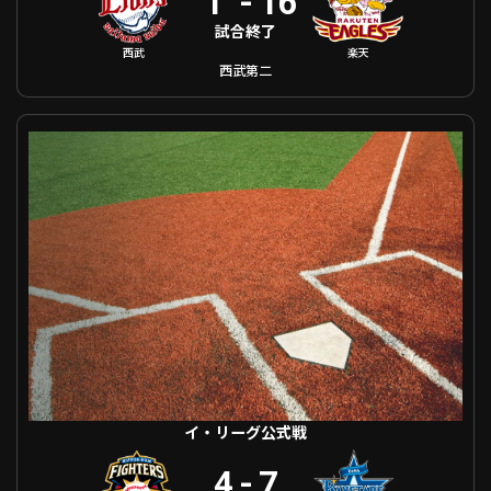
1
-
16
試合終了
西武
楽天
西武第二
イ・リーグ公式戦 北海道日本ハム VS 横浜DeNA
イ・リーグ公式戦
4
-
7