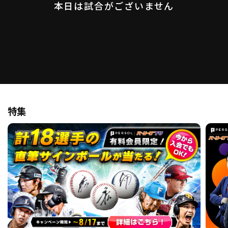
本日は試合がございません
ファーム東地区
選手名鑑トップ
ニュース
北海道日本ハムファイターズ
ファーム中地区
東北楽天ゴールデンイーグルス
ファーム西地区
埼玉西武ライオンズ
千葉ロッテマリーンズ
設定
交流戦
オリックス・バファローズ
福岡ソフトバンクホークス
特集