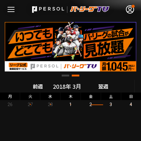
無料アカウント登録
ログイン
HOME
前週
翌週
動画
月
火
水
木
金
土
日
26
27
28
1
2
3
4
日程･結果
順位表･成績
1軍公式戦
選手名鑑