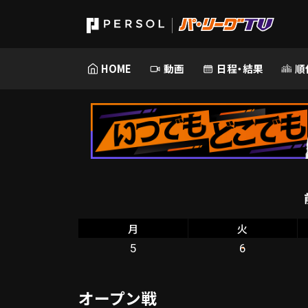
HOME
動画
日程・結果
順
月
火
5
6
オープン戦