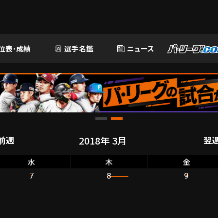
位表･成績
選手名鑑
ニュース
前週
翌
水
木
金
7
8
9