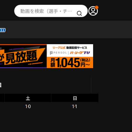
動画を検索（選手・チーム・プレー内容…）
週
土
日
10
11