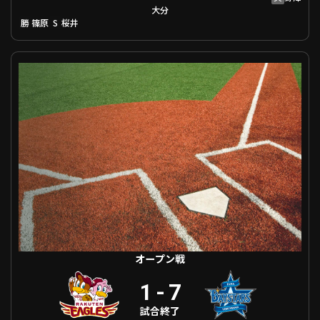
大分
勝
S
篠原
桜井
オープン戦 東北楽天 VS 横浜DeNA
オープン戦
1
-
7
試合終了