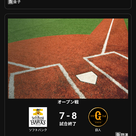
負
金子
オープン戦 福岡ソフトバンク VS 巨人
オープン戦
7
-
8
試合終了
ソフトバンク
巨人
負
野澤