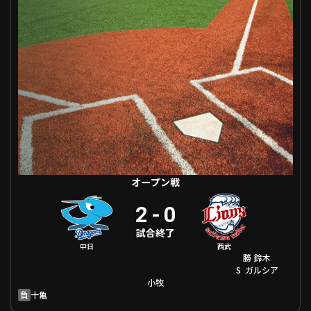
利用規約
プライバシーポリシー
運営会社
（別ウィンドウで開く）
よくある質問
特定商取引法の表示
アルバイト募集
（別ウィンドウで開く
動画を検索（選手・チーム・プレー内容…）
オープン戦
2
-
0
試合終了
中日
西武
勝
鈴木
S
ガルシア
小牧
負
十亀