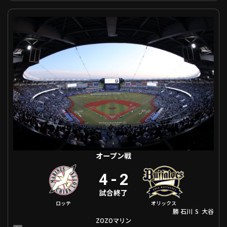
オープン戦 千葉ロッテ VS オリックス
オープン戦
4
-
2
試合終了
オリックス
ロッテ
勝
S
石川
大谷
ZOZOマリン