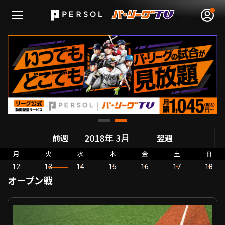
無料アカウント登録
ログイン
HOME
前週
翌週
動画
月
火
水
木
金
土
日
12
13
14
15
16
17
18
日程･結果
オープン戦
順位表･成績
オープン戦 広島 VS 北海道日本ハム
1軍公式戦
選手名鑑