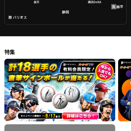
楽天
横浜DeNA
負
藤平
静岡
勝
バリオス
特集