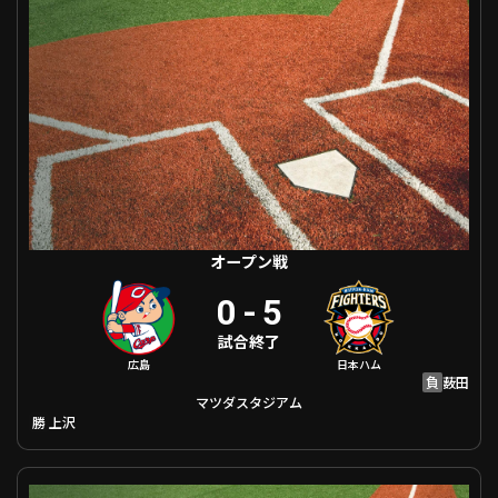
ファーム東地区
選手名鑑トップ
ニュース
北海道日本ハムファイターズ
ファーム中地区
東北楽天ゴールデンイーグルス
ファーム西地区
埼玉西武ライオンズ
千葉ロッテマリーンズ
設定
交流戦
オリックス・バファローズ
福岡ソフトバンクホークス
オープン戦
0
-
5
試合終了
広島
日本ハム
負
薮田
マツダスタジアム
勝
上沢
オープン戦 中日 VS 埼玉西武