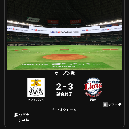
オープン戦
2
-
3
試合終了
ソフトバンク
西武
負
サファテ
ヤフオクドーム
勝
ワグナー
S
平井