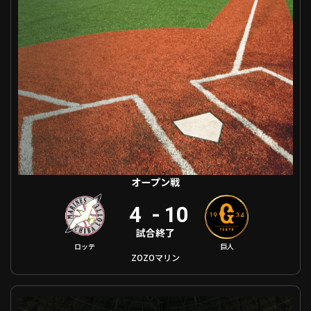
利用規約
プライバシーポリシー
運営会社
（別ウィンドウで開く）
よくある質問
特定商取引法の表示
アルバイト募集
（別ウィンドウで開く
動画を検索（選手・チーム・プレー内容…）
オープン戦
4
-
10
試合終了
巨人
ロッテ
ZOZOマリン
オープン戦 福岡ソフトバンク VS 埼玉西武