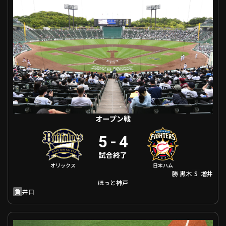
ファーム東地区
選手名鑑トップ
ニュース
北海道日本ハムファイターズ
ファーム中地区
東北楽天ゴールデンイーグルス
ファーム西地区
埼玉西武ライオンズ
千葉ロッテマリーンズ
設定
交流戦
オリックス・バファローズ
福岡ソフトバンクホークス
オープン戦
5
-
4
試合終了
オリックス
日本ハム
勝
S
黒木
増井
ほっと神戸
負
井口
オープン戦 千葉ロッテ VS 巨人