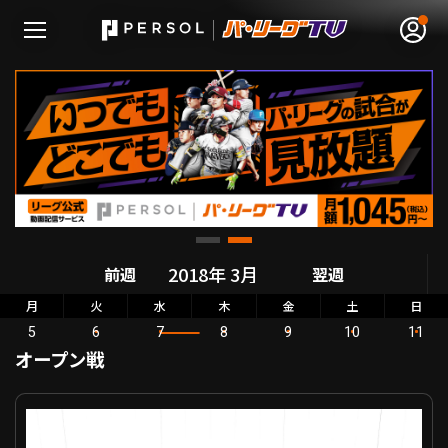
無料アカウント登録
ログイン
HOME
前週
翌週
動画
月
火
水
木
金
土
日
5
6
7
8
9
10
11
日程･結果
オープン戦
順位表･成績
オープン戦 オリックス VS 北海道日本ハム
1軍公式戦
選手名鑑