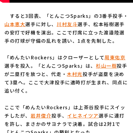
すると3回表、「とんこつSparks」の3番手投手・
山本恵大
選手に対し、
川村友斗
選手、松本裕樹選手
の安打で好機を演出。ここで打席に立った渡邉陸選
手の打球が守備の乱れを誘い、1点を先制した。
「めんたいRockers」はクローザーとして
周東佑京
選手を投入。「とんこつSparks」は、
杉山一樹
投手
が二塁打を放つと、代走・
木村光
投手が盗塁を決め
て3塁へ。ここで大津投手に適時打が生まれ、同点に
追い付く。
ここで「めんたいRockers」は上茶谷投手にスイッ
チしたが、
岩井俊介
投手、
イヒネイツア
選手に連打
を許し、まさかのサヨナラで決着。試合は2対1で
「とんこつSparks」の勝利となった。