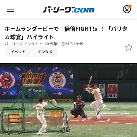
ホームランダービーで『倍倍FIGHT!』！「バリタ
カ球宴」ハイライト
パ・リーグ インサイト
2025年11月24日 19:45
無料アカウント登録
ログイン
イベント
エンタメ
HOME
動画
日程・結果
順位表･成績
1軍公式戦
選手名鑑