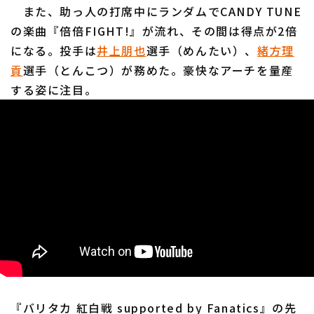
また、助っ人の打席中にランダムでCANDY TUNE
の楽曲『倍倍FIGHT!』が流れ、その間は得点が2倍
になる。投手は
井上朋也
選手（めんたい）、
緒方理
利用規約
プライバシーポリシー
貢
選手（とんこつ）が務めた。豪快なアーチを量産
する姿に注目。
運営会社
（別ウィンドウで開く）
よくある質問
特定商取引法の表示
アルバイト募集
（別ウィンドウで開く
『バリタカ 紅白戦 supported by Fanatics』の先