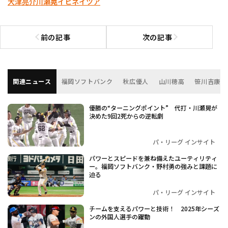
大津亮介
川瀬晃
イヒネイツア
前の記事
次の記事
前の記事へ
次の記事へ
関連ニュース
福岡ソフトバンク
秋広優人
山川穂高
笹川吉康
優勝の“ターニングポイント” 代打・川瀬晃が
決めた9回2死からの逆転劇
パ・リーグ インサイト
パワーとスピードを兼ね備えたユーティリティ
ー。福岡ソフトバンク・野村勇の強みと課題に
迫る
パ・リーグ インサイト
チームを支えるパワーと技術！ 2025年シーズ
ンの外国人選手の躍動