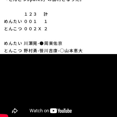
１２３ 計
めんたい ００１ １
とんこつ ００２Ｘ ２
めんたい 川瀬晃-●周東佑京
とんこつ 野村勇-笹川吉康-○山本恵大