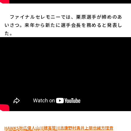
ファイナルセレモニーでは、栗原選手が締めのあ
いさつ。来年から新たに選手会長を務めると発表し
た。
HAWKS
秋広優人
山川穂高
笹川吉康
野村勇
井上朋也
緒方理貢