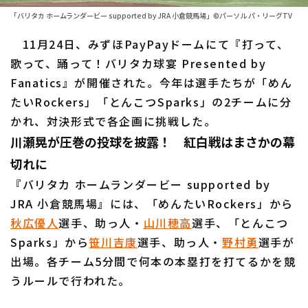
ファーム東地区
選手名鑑トップ
「バリタカ ホームランダービー supported by JRA 小倉競馬場」©パーソル パ・リーグTV
ニュース
ファーム中地区
11月24日、みずほPayPayドームにて『打って、
北海道日本ハムファイターズ
ファーム西地区
歌って、踊って！バリタカ球宴 Presented by
東北楽天ゴールデンイーグルス
Fanatics』が開催された。今年は選手たちが「めん
交流戦
たいRockers」「とんこつSparks」の2チームに分
埼玉西武ライオンズ
設定
かれ、対決形式で各企画に挑戦した。
千葉ロッテマリーンズ
川瀬晃が圧巻の投球を披露！ 紅白戦はまさかの幕
切れに
オリックス・バファローズ
『バリタカ ホームランダービー supported by
福岡ソフトバンクホークス
JRA 小倉競馬場』には、「めんたいRockers」から
秋広優人
選手、助っ人・
山川穂高
選手、「とんこつ
Sparks」から
笹川吉康
選手、助っ人・
野村勇
選手が
出場。各チーム5分間で何本の本塁打を打てるかを競
うルールで行われた。