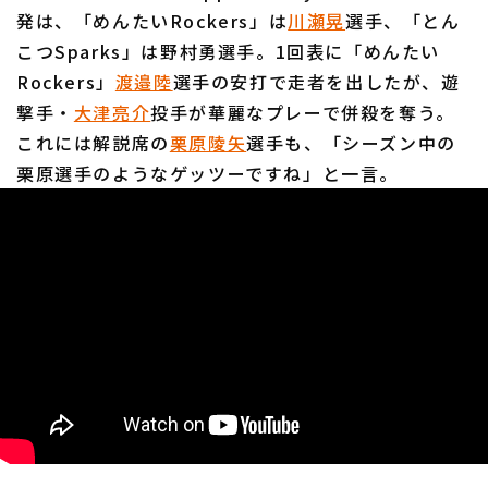
発は、「めんたいRockers」は
川瀬晃
選手、「とん
こつSparks」は野村勇選手。1回表に「めんたい
Rockers」
渡邉陸
選手の安打で走者を出したが、遊
撃手・
大津亮介
投手が華麗なプレーで併殺を奪う。
これには解説席の
栗原陵矢
選手も、「シーズン中の
栗原選手のようなゲッツーですね」と一言。