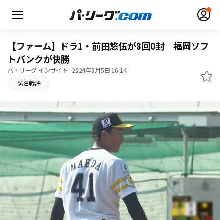
【ファーム】ドラ1・前田悠伍が8回0封 福岡ソフ
トバンクが快勝
パ・リーグ インサイト
2024年9月5日 16:14
無料アカウント登録
ログイン
試合戦評
HOME
動画
日程・結果
順位表･成績
1軍公式戦
選手名鑑