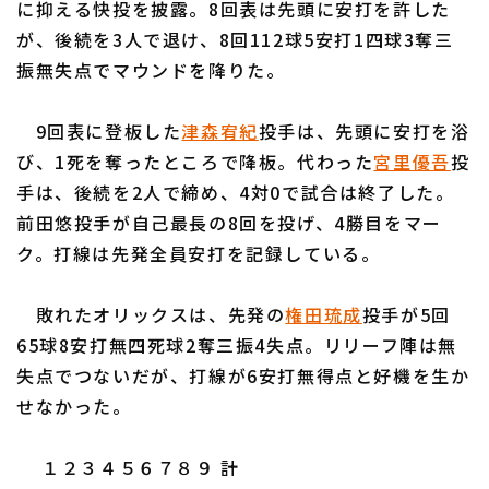
に抑える快投を披露。8回表は先頭に安打を許した
が、後続を3人で退け、8回112球5安打1四球3奪三
振無失点でマウンドを降りた。
9回表に登板した
津森宥紀
投手は、先頭に安打を浴
利用規約
プライバシーポリシー
び、1死を奪ったところで降板。代わった
宮里優吾
投
手は、後続を2人で締め、4対0で試合は終了した。
運営会社
（別ウィンドウで開く）
よくある質問
前田悠投手が自己最長の8回を投げ、4勝目をマー
特定商取引法の表示
アルバイト募集
（別ウィンドウで開く
ク。打線は先発全員安打を記録している。
敗れたオリックスは、先発の
権田琉成
投手が5回
65球8安打無四死球2奪三振4失点。リリーフ陣は無
失点でつないだが、打線が6安打無得点と好機を生か
せなかった。
１２３４５６７８９ 計