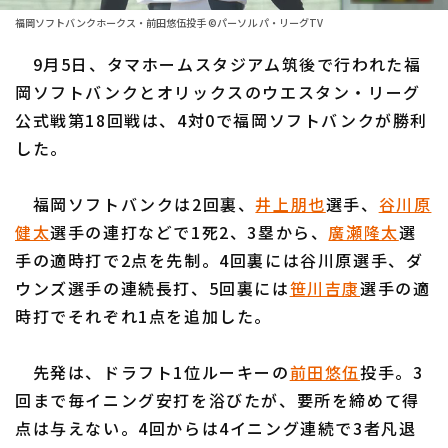
ファーム東地区
選手名鑑トップ
福岡ソフトバンクホークス・前田悠伍投手 ©パーソル パ・リーグTV
ニュース
ファーム中地区
9月5日、タマホームスタジアム筑後で行われた福
北海道日本ハムファイターズ
ファーム西地区
岡ソフトバンクとオリックスのウエスタン・リーグ
東北楽天ゴールデンイーグルス
公式戦第18回戦は、4対0で福岡ソフトバンクが勝利
交流戦
した。
埼玉西武ライオンズ
設定
千葉ロッテマリーンズ
福岡ソフトバンクは2回裏、
井上朋也
選手、
谷川原
健太
選手の連打などで1死2、3塁から、
廣瀬隆太
選
オリックス・バファローズ
手の適時打で2点を先制。4回裏には谷川原選手、ダ
福岡ソフトバンクホークス
ウンズ選手の連続長打、5回裏には
笹川吉康
選手の適
時打でそれぞれ1点を追加した。
先発は、ドラフト1位ルーキーの
前田悠伍
投手。3
回まで毎イニング安打を浴びたが、要所を締めて得
点は与えない。4回からは4イニング連続で3者凡退