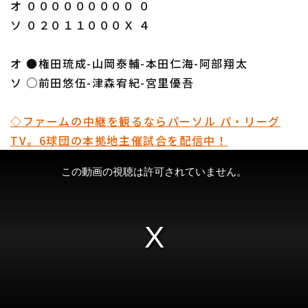
オ ０００００００００ ０
ソ ０２０１１０００Ｘ ４
オ ●権田琉成-山岡泰輔-本田仁海-阿部翔太
ソ ○前田悠伍-津森宥紀-宮里優吾
◇ファームの中継を観るならパーソル パ・リーグ
TV。6球団の本拠地主催試合を配信中！