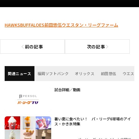
HAWKS
BUFFALOES
前田悠伍
ウエスタン・リーグ
ファーム
前の記事
次の記事
前の記事へ
次の記事へ
関連ニュース
福岡ソフトバンク
オリックス
前田悠伍
ウエスタ
試合詳細／動画
暑い夏に食べたい！ パ・リーグ6球場のアイ
ス・かき氷特集