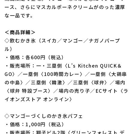
ース、さらにマスカルポーネクリームがのった濃厚
な一品です。
＜商品詳細＞
◇飲むかき氷（スイカ／マンゴー／ナガノパープ
ル）
・価格：各600円（税込）
・販売場所：一・三塁側〈L’s Kitchen QUICK＆
GO〉／一塁側〈100時間カレー〉／一塁側〈大鶏串
の中島〉／三塁側〈韓激〉／三塁側〈球弁〉／場内
〈球弁 特設ブース〉／場内の売り子／ECサイト〈ラ
イオンズストア オンライン〉
◇マンゴーづくしのかき氷パフェ
・価格：1,000円（税込）
・販売場所：獅子ビル2階〈グリーンフォレスト デ