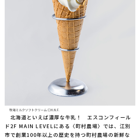
利用規約
プライバシーポリシー
運営会社
（別ウィンドウで開く）
よくある質問
特定商取引法の表示
アルバイト募集
（別ウィンドウで開く
牧場ミルクソフトクリーム ⓒH.N.F.
北海道といえば濃厚な牛乳！ エスコンフィール
ド2F MAIN LEVELにある〈町村農場〉では、江別
市で創業100年以上の歴史を持つ町村農場の新鮮な