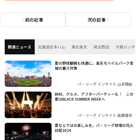
前の記事
次の記事
前の記事へ
次の記事へ
関連ニュース
北海道日本ハム
東北楽天
埼玉西武
千葉ロッテ
夏の野球観戦も快適に。楽天モバイルパーク宮
城の暑さ対策
パ・リーグ インサイト 山本理絵
BMX、グルメ、アフターパーティーも！ この
夏はBLACK SUMMER WEEKへ
パ・リーグ インサイト 高橋優奈
夏ならではの楽しみを。パ・リーグ球場の花火
日程2024