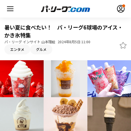
暑い夏に食べたい！ パ・リーグ6球場のアイス・
かき氷特集
パ・リーグ インサイト 山本理絵
2024年8月5日 11:00
エンタメ
グルメ
無料アカウント登録
ログイン
HOME
動画
日程・結果
順位表･成績
1軍公式戦
選手名鑑