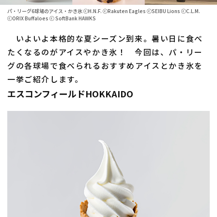
パ・リーグ6球場のアイス・かき氷 ⓒH.N.F. ⓒRakuten Eagles ⓒSEIBU Lions ⓒC.L.M.
ファーム東地区
選手名鑑トップ
ⓒORIX Buffaloes ⓒ SoftBank HAWKS
ニュース
ファーム中地区
いよいよ本格的な夏シーズン到来。暑い日に食べ
北海道日本ハムファイターズ
たくなるのがアイスやかき氷！ 今回は、パ・リー
ファーム西地区
東北楽天ゴールデンイーグルス
グの各球場で食べられるおすすめアイスとかき氷を
交流戦
一挙ご紹介します。
埼玉西武ライオンズ
エスコンフィールドHOKKAIDO
設定
千葉ロッテマリーンズ
オリックス・バファローズ
福岡ソフトバンクホークス