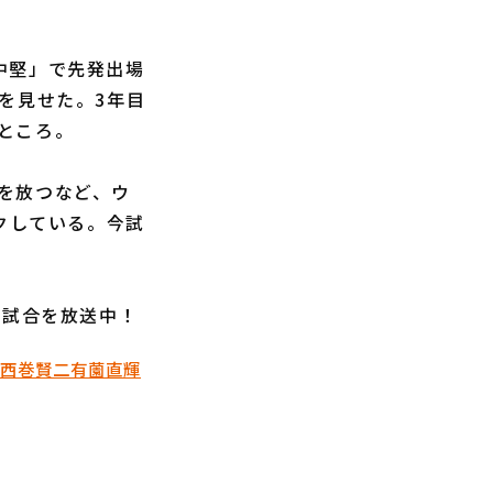
中堅」で先発出場
を見せた。3年目
ところ。
を放つなど、ウ
クしている。今試
催試合を放送中！
西巻賢二
有薗直輝