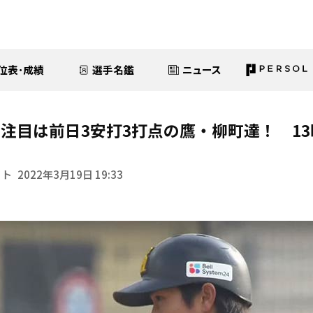
位表･成績
選手名鑑
ニュース
注目は前日3安打3打点の鷹・柳町達！ 13
イト
2022年3月19日 19:33