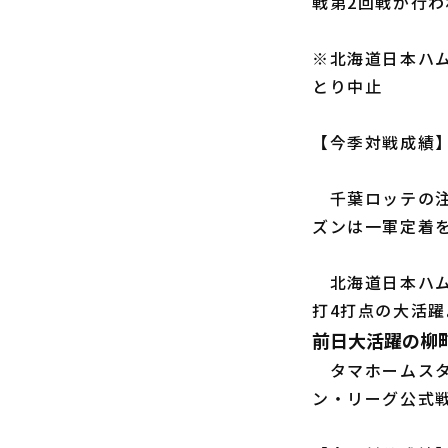
戦第2回戦が行わ
※北海道日本ハ
とり中止
【今季対戦成績】
千葉ロッテの
ズンは一軍定着
北海道日本ハ
打4打点の大活
前日大活躍の柳
タマホームスタ
ン・リーグ公式