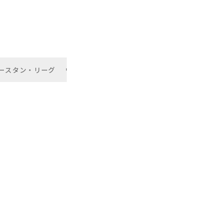
ースタン・リーグ
ウエスタン・リーグ
西巻賢二
有薗直輝