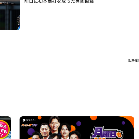
前日に初本塁打を放った有薗直輝
記事提