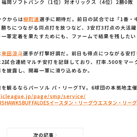
福岡ソフトバンク（1位）対オリックス（4位）2勝0敗
クからは
柳町達
選手に期待だ。前日の試合では「1番・
ラ勝ちにつながる同点打を放つなど、3安打3打点の大活躍
そ一軍定着を果たすためにも、ファームで結果を残したい
は
来田涼斗
選手が打撃好調だ。前日も得点につながる安打
2試合連続マルチ安打を記録しており、打率.500をマー
撃を披露し、開幕一軍に滑り込めるか。
を観るならパーソル パ・リーグTV。6球団の本拠地主
ificleague.jp/page/smp/service/
RS
HAWKS
BUFFALOES
イースタン・リーグ
ウエスタン・リーグ
次の記事
次の記事へ