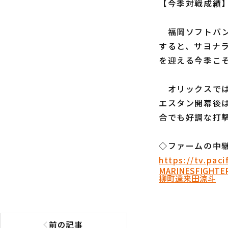
【今季対戦成績】
福岡ソフトバン
すると、サヨナ
を迎える今季こ
オリックスで
エスタン開幕後は
合でも好調な打
◇ファームの中継
https://tv.pac
MARINES
FIGHTE
柳町達
来田涼斗
前の記事
前の記事へ