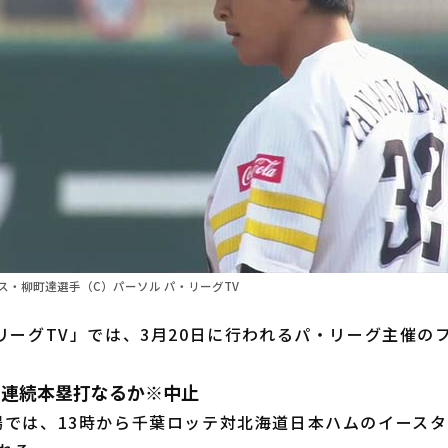
ス・柳町達選手（C）パーソル パ・リーグTV
リーグTV」では、3月20日に行われるパ・リーグ主催の
。
合連続本塁打なるか※中止
では、13時から千葉ロッテ対北海道日本ハムのイースタ