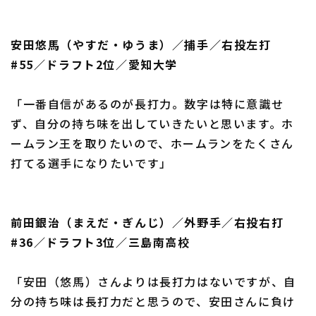
安田悠馬（やすだ・ゆうま）／捕手／右投左打
#55／ドラフト2位／愛知大学
利用規約
プライバシーポリシー
「一番自信があるのが長打力。数字は特に意識せ
運営会社
（別ウィンドウで開く）
よくある質問
ず、自分の持ち味を出していきたいと思います。ホ
特定商取引法の表示
アルバイト募集
（別ウィンドウで開く
ームラン王を取りたいので、ホームランをたくさん
打てる選手になりたいです」
前田銀治（まえだ・ぎんじ）／外野手／右投右打
#36／ドラフト3位／三島南高校
「安田（悠馬）さんよりは長打力はないですが、自
分の持ち味は長打力だと思うので、安田さんに負け