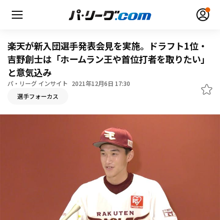
楽天が新入団選手発表会見を実施。ドラフト1位・
吉野創士は「ホームラン王や首位打者を取りたい」
と意気込み
パ・リーグ インサイト
2021年12月6日 17:30
無料アカウント登録
ログイン
選手フォーカス
HOME
動画
日程・結果
順位表･成績
1軍公式戦
選手名鑑