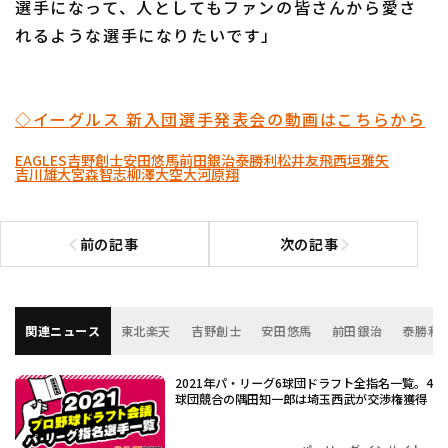
選手になって、人としてもファンの皆さんから愛さ
れるような選手になりたいです」
◇イーグルス 新入団選手発表会の動画はこちらから
EAGLES
吉野創士
安田悠馬
前田銀治
泰勝利
松井友飛
西垣雅矢
吉川雄大
宮森智志
柳澤大空
大河原翔
前の記事
次の記事
前の記事へ
次の記事へ
関連ニュース
東北楽天
吉野創士
安田悠馬
前田銀治
泰勝利
2021年パ・リーグ6球団ドラフト全指名一覧。4
球団競合の隅田知一郎は埼玉西武が交渉権獲得