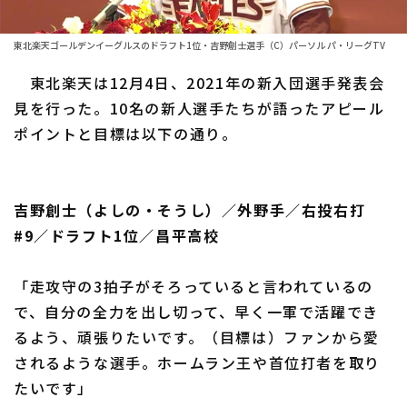
ファーム東地区
選手名鑑トップ
ニュース
東北楽天ゴールデンイーグルスのドラフト1位・吉野創士選手（C）パーソル パ・リーグTV
ファーム中地区
北海道日本ハムファイターズ
東北楽天は12月4日、2021年の新入団選手発表会
ファーム西地区
見を行った。10名の新人選手たちが語ったアピール
東北楽天ゴールデンイーグルス
ポイントと目標は以下の通り。
交流戦
埼玉西武ライオンズ
設定
千葉ロッテマリーンズ
吉野創士（よしの・そうし）／外野手／右投右打
#9／ドラフト1位／昌平高校
オリックス・バファローズ
福岡ソフトバンクホークス
「走攻守の3拍子がそろっていると言われているの
で、自分の全力を出し切って、早く一軍で活躍でき
るよう、頑張りたいです。（目標は）ファンから愛
されるような選手。ホームラン王や首位打者を取り
たいです」