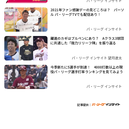
パ・リーグ インサイト
2021年ファン感謝デーの見どころは？ パーソ
ル パ・リーグTVでも配信あり！
パ・リーグ インサイト
躍進のカギはブルペンにあり？ Aクラス3球団
に共通した「強力リリーフ陣」を振り返る
パ・リーグ インサイト 望月遼太
今季新たに5選手が到達！ 4000打数以上の現
役パ・リーグ選手打率ランキングを見てみよう
パ・リーグ インサイト
記事提供：