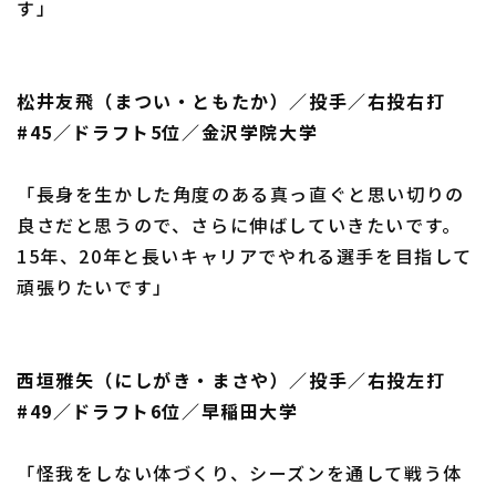
す」
松井友飛（まつい・ともたか）／投手／右投右打
#45／ドラフト5位／金沢学院大学
「長身を生かした角度のある真っ直ぐと思い切りの
良さだと思うので、さらに伸ばしていきたいです。
15年、20年と長いキャリアでやれる選手を目指して
頑張りたいです」
西垣雅矢（にしがき・まさや）／投手／右投左打
#49／ドラフト6位／早稲田大学
「怪我をしない体づくり、シーズンを通して戦う体