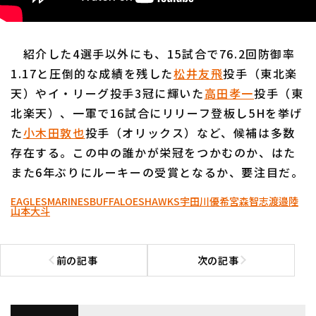
紹介した4選手以外にも、15試合で76.2回防御率
1.17と圧倒的な成績を残した
松井友飛
投手（東北楽
天）やイ・リーグ投手3冠に輝いた
高田孝一
投手（東
北楽天）、一軍で16試合にリリーフ登板し5Hを挙げ
た
小木田敦也
投手（オリックス）など、候補は多数
存在する。この中の誰かが栄冠をつかむのか、はた
また6年ぶりにルーキーの受賞となるか、要注目だ。
EAGLES
MARINES
BUFFALOES
HAWKS
宇田川優希
宮森智志
渡邉陸
山本大斗
前の記事
次の記事
前の記事へ
次の記事へ