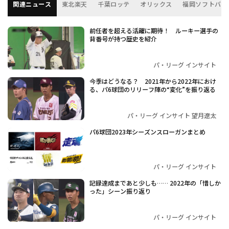
関連ニュース
東北楽天
千葉ロッテ
オリックス
福岡ソフトバン
前任者を超える活躍に期待！ ルーキー選手の
背番号が持つ歴史を紹介
パ・リーグ インサイト
今季はどうなる？ 2021年から2022年におけ
る、パ6球団のリリーフ陣の“変化”を振り返る
パ・リーグ インサイト 望月遼太
パ6球団2023年シーズンスローガンまとめ
パ・リーグ インサイト
記録達成まであと少しも…… 2022年の「惜しか
った」シーン振り返り
パ・リーグ インサイト