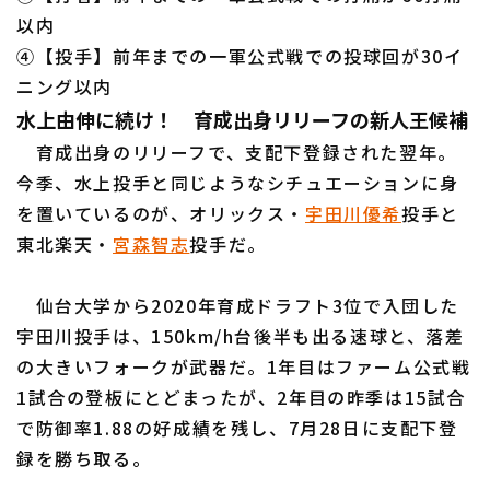
以内
④【投手】前年までの一軍公式戦での投球回が30イ
ニング以内
利用規約
プライバシーポリシー
水上由伸に続け！ 育成出身リリーフの新人王候補
運営会社
（別ウィンドウで開く）
よくある質問
育成出身のリリーフで、支配下登録された翌年。
今季、水上投手と同じようなシチュエーションに身
特定商取引法の表示
アルバイト募集
（別ウィンドウで開く
を置いているのが、オリックス・
宇田川優希
投手と
東北楽天・
宮森智志
投手だ。
仙台大学から2020年育成ドラフト3位で入団した
宇田川投手は、150km/h台後半も出る速球と、落差
の大きいフォークが武器だ。1年目はファーム公式戦
1試合の登板にとどまったが、2年目の昨季は15試合
で防御率1.88の好成績を残し、7月28日に支配下登
録を勝ち取る。