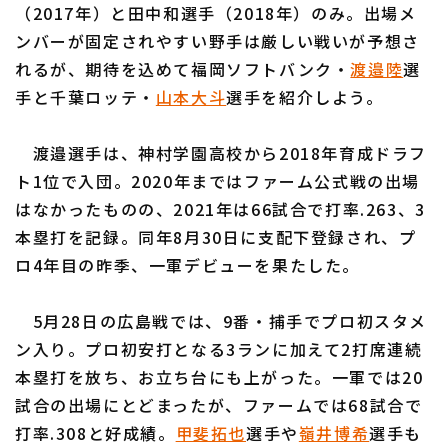
（2017年）と田中和選手（2018年）のみ。出場メ
ンバーが固定されやすい野手は厳しい戦いが予想さ
れるが、期待を込めて福岡ソフトバンク・
渡邉陸
選
手と千葉ロッテ・
山本大斗
選手を紹介しよう。
渡邉選手は、神村学園高校から2018年育成ドラフ
ト1位で入団。2020年まではファーム公式戦の出場
はなかったものの、2021年は66試合で打率.263、3
本塁打を記録。同年8月30日に支配下登録され、プ
ロ4年目の昨季、一軍デビューを果たした。
5月28日の広島戦では、9番・捕手でプロ初スタメ
ン入り。プロ初安打となる3ランに加えて2打席連続
本塁打を放ち、お立ち台にも上がった。一軍では20
試合の出場にとどまったが、ファームでは68試合で
打率.308と好成績。
甲斐拓也
選手や
嶺井博希
選手も