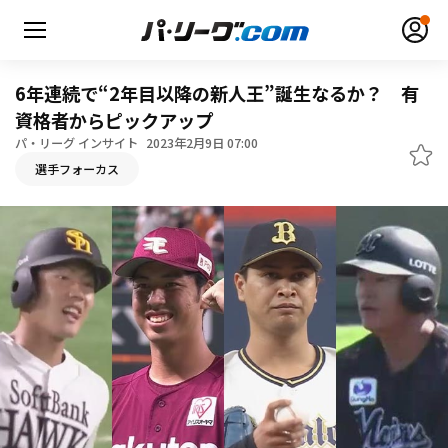
6年連続で“2年目以降の新人王”誕生なるか？ 有
資格者からピックアップ
パ・リーグ インサイト
2023年2月9日 07:00
無料アカウント登録
ログイン
選手フォーカス
HOME
動画
日程・結果
順位表･成績
1軍公式戦
選手名鑑