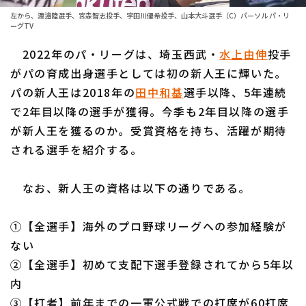
ファーム東地区
選手名鑑トップ
左から、渡邉陸選手、宮森智志投手、宇田川優希投手、山本大斗選手（C）パーソル パ・リ
ニュース
ーグTV
ファーム中地区
北海道日本ハムファイターズ
2022年のパ・リーグは、埼玉西武・
水上由伸
投手
ファーム西地区
がパの育成出身選手としては初の新人王に輝いた。
東北楽天ゴールデンイーグルス
交流戦
パの新人王は2018年の
田中和基
選手以降、5年連続
埼玉西武ライオンズ
で2年目以降の選手が獲得。今季も2年目以降の選手
設定
が新人王を獲るのか。受賞資格を持ち、活躍が期待
千葉ロッテマリーンズ
される選手を紹介する。
オリックス・バファローズ
なお、新人王の資格は以下の通りである。
福岡ソフトバンクホークス
①【全選手】海外のプロ野球リーグへの参加経験が
ない
②【全選手】初めて支配下選手登録されてから5年以
内
③【打者】前年までの一軍公式戦での打席が60打席