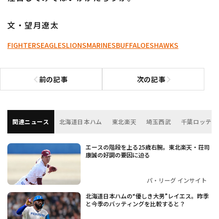
文・望月遼太
FIGHTERS
EAGLES
LIONS
MARINES
BUFFALOES
HAWKS
前の記事
次の記事
前の記事へ
次の記事へ
関連ニュース
北海道日本ハム
東北楽天
埼玉西武
千葉ロッテ
エースの階段を上る25歳右腕。東北楽天・荘司
康誠の好調の要因に迫る
パ・リーグ インサイト
北海道日本ハムの“優しき大男”レイエス。昨季
と今季のバッティングを比較すると？