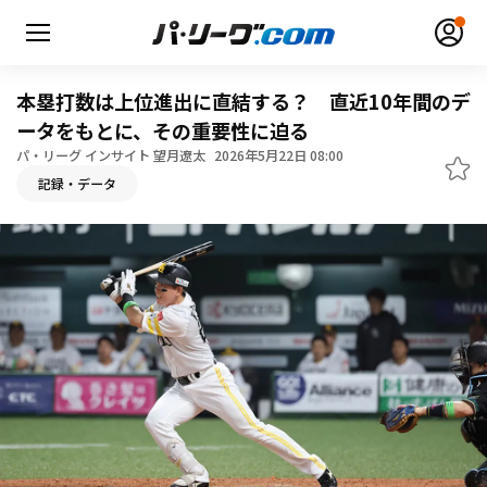
本塁打数は上位進出に直結する？ 直近10年間のデ
ータをもとに、その重要性に迫る
パ・リーグ インサイト 望月遼太
2026年5月22日 08:00
記録・データ
無料アカウント登録
ログイン
HOME
動画
日程・結果
順位表･成績
1軍公式戦
選手名鑑