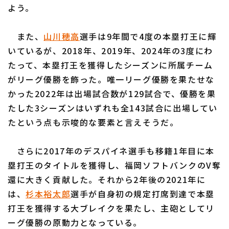
よう。
また、
山川穂高
選手は9年間で4度の本塁打王に輝
いているが、2018年、2019年、2024年の3度にわ
たって、本塁打王を獲得したシーズンに所属チーム
がリーグ優勝を飾った。唯一リーグ優勝を果たせな
かった2022年は出場試合数が129試合で、優勝を果
たした3シーズンはいずれも全143試合に出場してい
たという点も示唆的な要素と言えそうだ。
さらに2017年のデスパイネ選手も移籍1年目に本
塁打王のタイトルを獲得し、福岡ソフトバンクのV奪
還に大きく貢献した。それから2年後の2021年に
は、
杉本裕太郎
選手が自身初の規定打席到達で本塁
打王を獲得する大ブレイクを果たし、主砲としてリ
ーグ優勝の原動力となっている。