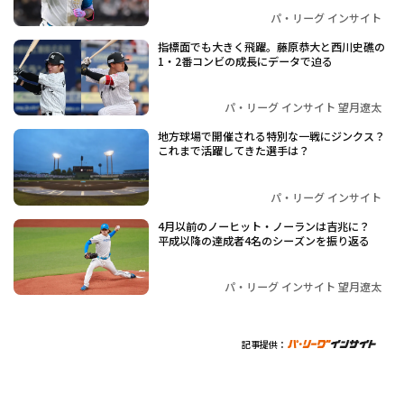
パ・リーグ インサイト
指標面でも大きく飛躍。藤原恭大と西川史礁の
1・2番コンビの成長にデータで迫る
パ・リーグ インサイト 望月遼太
地方球場で開催される特別な一戦にジンクス？
これまで活躍してきた選手は？
パ・リーグ インサイト
4月以前のノーヒット・ノーランは吉兆に？
平成以降の達成者4名のシーズンを振り返る
パ・リーグ インサイト 望月遼太
記事提供：