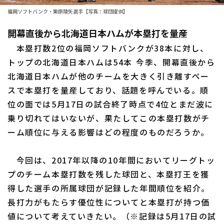
福岡ソフトバンク・栗原陵矢選手【写真：球団提供】
ファーム東地区
選手名鑑トップ
ニュース
開幕直後から北海道日本ハムが本塁打を量産
ファーム中地区
北海道日本ハムファイターズ
本塁打数2位の福岡ソフトバンクが38本に対し、
ファーム西地区
トップの北海道日本ハムは54本―― 今季、開幕直後から
東北楽天ゴールデンイーグルス
交流戦
北海道日本ハムが他のチームを大きく引き離すペー
埼玉西武ライオンズ
スで本塁打を量産しており、話題を呼んでいる。順
設定
位の面では5月17日の試合終了時点で4位とまだ波に
千葉ロッテマリーンズ
乗り切れてはいないが、果たしてこの本塁打数がチ
オリックス・バファローズ
ーム順位に与える影響はどの程度のものだろうか。
福岡ソフトバンクホークス
今回は、2017年以降の10年間においてリーグトッ
プのチーム本塁打数を残した球団と、本塁打王を獲
得した選手の所属球団が記録した年間順位を紹介。
長打力がもたらす優位性についてと本塁打が持つ価
値について考えていきたい。（※記録は5月17日の試