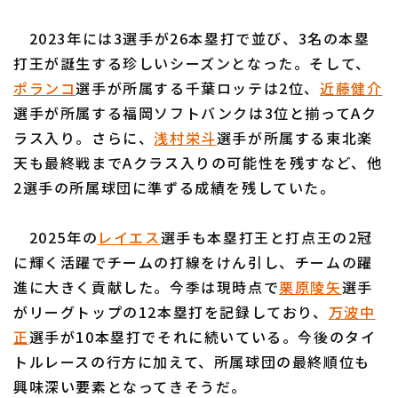
2023年には3選手が26本塁打で並び、3名の本塁
打王が誕生する珍しいシーズンとなった。そして、
ポランコ
選手が所属する千葉ロッテは2位、
近藤健介
選手が所属する福岡ソフトバンクは3位と揃ってAク
ラス入り。さらに、
浅村栄斗
選手が所属する東北楽
天も最終戦までAクラス入りの可能性を残すなど、他
2選手の所属球団に準ずる成績を残していた。
2025年の
レイエス
選手も本塁打王と打点王の2冠
に輝く活躍でチームの打線をけん引し、チームの躍
進に大きく貢献した。今季は現時点で
栗原陵矢
選手
がリーグトップの12本塁打を記録しており、
万波中
正
選手が10本塁打でそれに続いている。今後のタイ
トルレースの行方に加えて、所属球団の最終順位も
興味深い要素となってきそうだ。