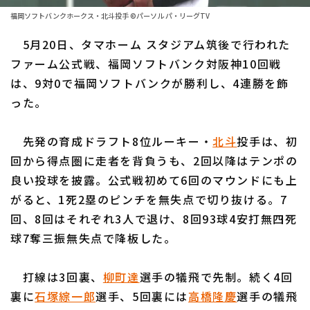
ファーム東地区
選手名鑑トップ
福岡ソフトバンクホークス・北斗投手 ©パーソル パ・リーグTV
ニュース
ファーム中地区
5月20日、タマホーム スタジアム筑後で行われた
北海道日本ハムファイターズ
ファーム西地区
ファーム公式戦、福岡ソフトバンク対阪神10回戦
東北楽天ゴールデンイーグルス
は、9対0で福岡ソフトバンクが勝利し、4連勝を飾
交流戦
った。
埼玉西武ライオンズ
設定
千葉ロッテマリーンズ
先発の育成ドラフト8位ルーキー・
北斗
投手は、初
回から得点圏に走者を背負うも、2回以降はテンポの
オリックス・バファローズ
良い投球を披露。公式戦初めて6回のマウンドにも上
福岡ソフトバンクホークス
がると、1死2塁のピンチを無失点で切り抜ける。7
回、8回はそれぞれ3人で退け、8回93球4安打無四死
球7奪三振無失点で降板した。
打線は3回裏、
柳町達
選手の犠飛で先制。続く4回
裏に
石塚綜一郎
選手、5回裏には
高橋隆慶
選手の犠飛