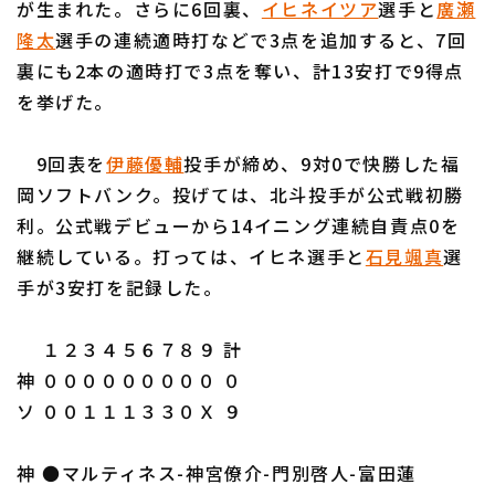
が生まれた。さらに6回裏、
イヒネイツア
選手と
廣瀬
隆太
選手の連続適時打などで3点を追加すると、7回
裏にも2本の適時打で3点を奪い、計13安打で9得点
を挙げた。
利用規約
プライバシーポリシー
9回表を
伊藤優輔
投手が締め、9対0で快勝した福
岡ソフトバンク。投げては、北斗投手が公式戦初勝
運営会社
（別ウィンドウで開く）
よくある質問
利。公式戦デビューから14イニング連続自責点0を
特定商取引法の表示
アルバイト募集
（別ウィンドウで開く
継続している。打っては、イヒネ選手と
石見颯真
選
手が3安打を記録した。
１２３４５６７８９ 計
神 ０００００００００ ０
ソ ００１１１３３０Ｘ ９
神 ●マルティネス-神宮僚介-門別啓人-富田蓮