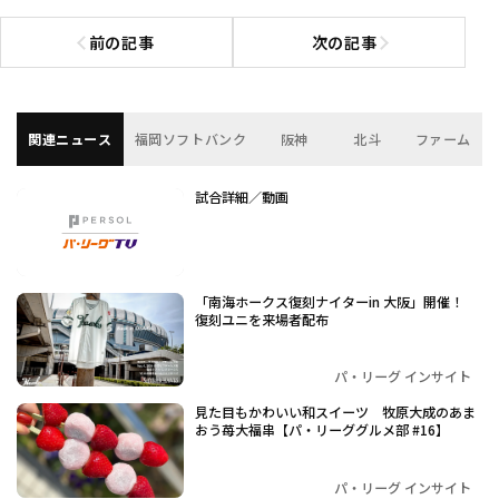
前の記事
次の記事
前の記事へ
次の記事へ
関連ニュース
福岡ソフトバンク
阪神
北斗
ファーム
試合詳細／動画
「南海ホークス復刻ナイターin 大阪」開催！
復刻ユニを来場者配布
パ・リーグ インサイト
見た目もかわいい和スイーツ 牧原大成のあま
おう苺大福串【パ・リーググルメ部 #16】
パ・リーグ インサイト