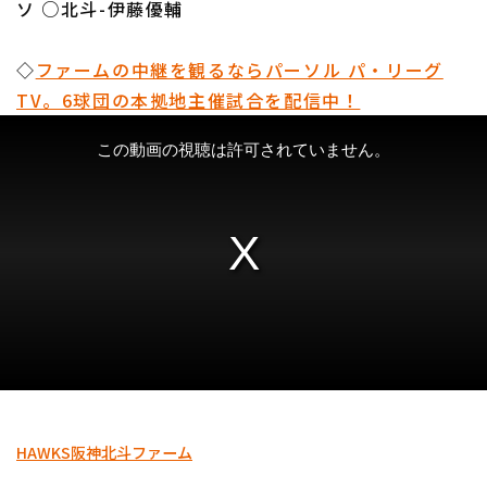
ソ ○北斗-伊藤優輔
◇
ファームの中継を観るならパーソル パ・リーグ
TV。6球団の本拠地主催試合を配信中！
HAWKS
阪神
北斗
ファーム