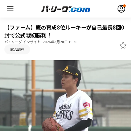
【ファーム】鷹の育成8位ルーキーが自己最長8回0
封で公式戦初勝利！
パ・リーグ インサイト
2026年5月20日 19:58
無料アカウント登録
ログイン
試合戦評
HOME
動画
日程・結果
順位表･成績
1軍公式戦
選手名鑑