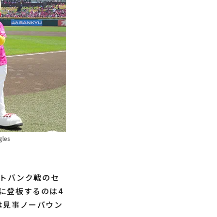
les
フトバンク戦のセ
に登板するのは4
は見事ノーバウン