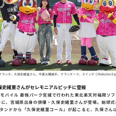
ッチ、久保史緒里さん、中島大輔選手、クラッチーナ、スイッチ ⓒRakuten Eag
保史緒里さんがセレモニアルピッチに登板
天モバイル 最強パーク宮城で行われた東北楽天対福岡ソ
チに、宮城県出身の俳優・久保史緒里さんが登場。始球式
スタンドから「久保史緒里コール」が起こると、久保さん