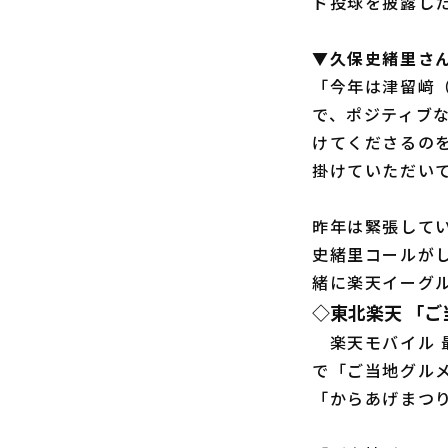
ド投球を披露し
▼久保史緒里さん
「今年は津留﨑
で、ポジティブな
けてくださるの
掛けていただい
昨年は緊張して
史緒里コールが
緒に楽天イーグ
◇東北楽天 「
楽天モバイル 最
で「ご当地グルメ
「からあげまつ