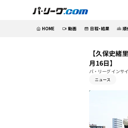
HOME
動画
日程・結果
順
【久保史緒里
月16日】
パ・リーグ インサ
ニュース