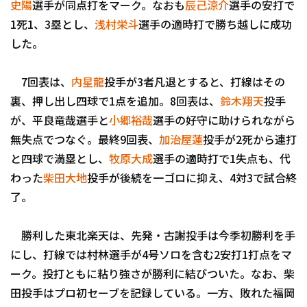
史陽
選手が同点打をマーク。なおも
辰己涼介
選手の安打で
1死1、3塁とし、
浅村栄斗
選手の適時打で勝ち越しに成功
した。
7回表は、
内星龍
投手が3者凡退とすると、打線はその
裏、押し出し四球で1点を追加。8回表は、
鈴木翔天
投手
利用規約
プライバシーポリシ
が、平良竜哉選手と
小郷裕哉
選手の好守に助けられながら
無失点でつなぐ。最終9回表、
加治屋蓮
投手が2死から連打
運営会社
（別ウィンドウで開く）
よくある質問
と四球で満塁とし、
牧原大成
選手の適時打で1失点も、代
特定商取引法の表示
アルバイト募集
（別
わった
柴田大地
投手が後続を一ゴロに抑え、4対3で試合終
了。
勝利した東北楽天は、先発・古謝投手は今季初勝利を手
にし、打線では村林選手が4号ソロを含む2安打1打点をマ
ーク。投打ともに粘り強さが勝利に結びついた。なお、柴
田投手はプロ初セーブを記録している。一方、敗れた福岡