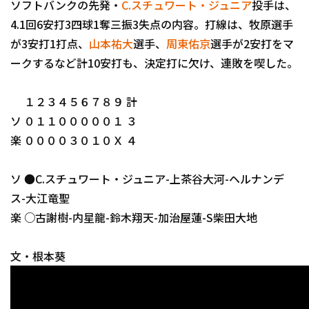
ソフトバンクの先発・
C.スチュワート・ジュニア
投手は、
4.1回6安打3四球1奪三振3失点の内容。打線は、牧原選手
が3安打1打点、
山本祐大
選手、
周東佑京
選手が2安打をマ
ークするなど計10安打も、決定打に欠け、連敗を喫した。
１２３４５６７８９ 計
ソ ０１１０００００１ ３
楽 ００００３０１０Ｘ ４
ソ ●C.スチュワート・ジュニア-上茶谷大河-ヘルナンデ
ス-大江竜聖
楽 ○古謝樹-内星龍-鈴木翔天-加治屋蓮-S柴田大地
文・根本葵