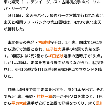
東北楽天ゴールデンイーグルス・古謝樹投手 ©パーソル
ファーム東地区
選手名鑑トップ
ニュース
パ・リーグTV
ファーム中地区
5月16日、楽天モバイル 最強パーク宮城で行われた東北
北海道日本ハムファイターズ
ファーム西地区
楽天と福岡ソフトバンクの第11回戦は、4対3で東北楽天
東北楽天ゴールデンイーグルス
が勝利した。
交流戦
埼玉西武ライオンズ
東北楽天の先発・
古謝樹
投手は、2回表、四球で1死1塁
千葉ロッテマリーンズ
から連打で満塁とされ、
庄子雄大
選手の犠飛で先制を許
設定
す。3回表には2死2塁から
柳田悠岐
選手の適時打で1失点。
オリックス・バファローズ
しかし以降は、走者を背負う場面がありながらも、粘投を
福岡ソフトバンクホークス
見せ、6回105球7安打1四球6奪三振2失点でマウンドを降
りた。
打線は4回まで毎回走者を出すも、あと1本が出ず。それ
でも5回裏、先頭・
村林一輝
選手が4号ソロを放つと、1死
から
平良竜哉
選手が安打と盗塁で好機をつくり、続く
黒川