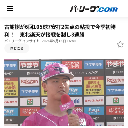
古謝樹が6回105球7安打2失点の粘投で今季初勝
利！ 東北楽天が接戦を制し3連勝
パ・リーグ インサイト
2026年5月16日 16:48
無料アカウント登録
見どころ
HOME
動画
日程・結果
順位表･成績
1軍公式戦
選手名鑑