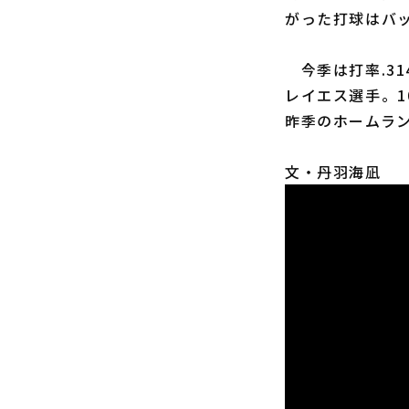
がった打球はバ
今季は打率.3
レイエス選手。1
昨季のホームラ
文・丹羽海凪