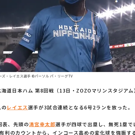
ズ・レイエス選手 ©パーソル パ・リーグTV
海道日本ハム 第8回戦（13日・ZOZOマリンスタジアム
ムの
レイエス
選手が3試合連続となる6号2ランを放った。
回表、先頭の
清宮幸太郎
選手が四球で出塁し、無死1塁で
打者有利のカウントから、インコース高めの変化球を強振す