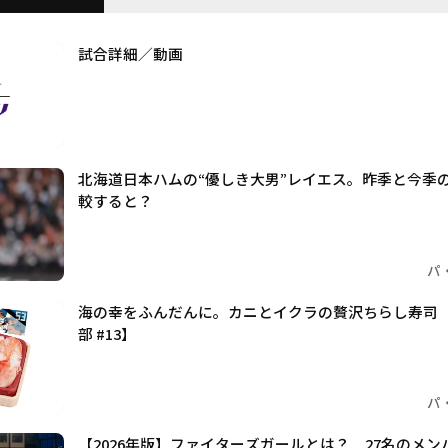
試合詳細／動画
北海道日本ハムの“優しき大男”レイエス。昨季と今季
較すると？
パ
海の幸をふんだんに。カニとイクラの贅沢ちらし寿司
部 #13】
パ
【2026年版】ファイターズガールとは？ 27名のメ