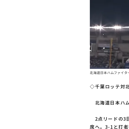
北海道日本ハムファイター
◇千葉ロッテ対北
北海道日本ハ
2点リードの3
席へ。3-1と