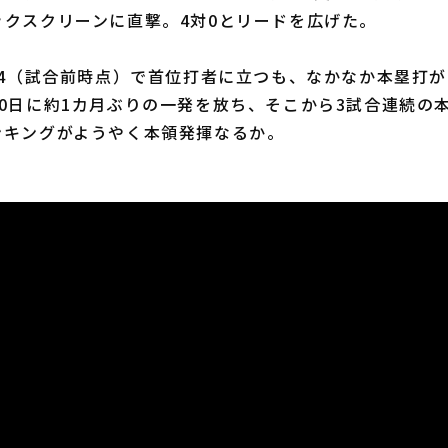
ックスクリーンに直撃。4対0とリードを広げた。
14（試合前時点）で首位打者に立つも、なかなか本塁打
0日に約1カ月ぶりの一発を放ち、そこから3試合連続の
ンキングがようやく本領発揮なるか。