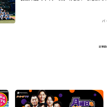
パ
記事提