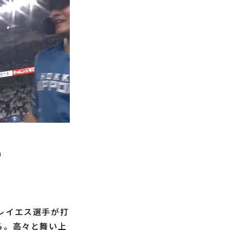
）
レイエス選手が打
る。高々と舞い上