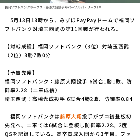
ファーム東地区
選手名鑑トップ
福岡ソフトバンクホークス・藤原大翔投手 ©パーソル パ・リーグTV
ニュース
ファーム中地区
5月13日18時から、みずほPayPayドームで福岡ソ
北海道日本ハムファイターズ
ファーム西地区
フトバンク対埼玉西武の第11回戦が行われる。
東北楽天ゴールデンイーグルス
交流戦
【対戦成績】福岡ソフトバンク（3位）対埼玉西武
埼玉西武ライオンズ
設定
（2位）3勝7敗0分
千葉ロッテマリーンズ
【予告先発】
オリックス・バファローズ
福岡ソフトバンク：藤原大翔投手 6試合1勝1敗、防
福岡ソフトバンクホークス
御率2.28（二軍成績）
埼玉西武：高橋光成投手 6試合4勝2敗、防御率0.84
福岡ソフトバンクは
藤原大翔
投手がプロ初登板初
先発へ。二軍では6試合に登板し防御率2.28、2度
QSを記録している。高卒育成入団から3年目、ファ