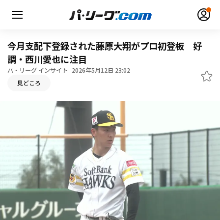
今月支配下登録された藤原大翔がプロ初登板 好
調・西川愛也に注目
パ・リーグ インサイト
2026年5月12日 23:02
無料アカウント登録
ログイン
見どころ
HOME
動画
日程・結果
順位表･成績
1軍公式戦
選手名鑑