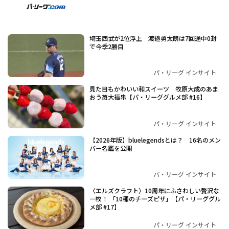
埼玉西武が2位浮上 渡邉勇太朗は7回途中0封
で今季2勝目
パ・リーグ インサイト
見た目もかわいい和スイーツ 牧原大成のあま
おう苺大福串【パ・リーググルメ部 #16】
パ・リーグ インサイト
【2026年版】bluelegendsとは？ 16名のメン
バー名鑑を公開
パ・リーグ インサイト
〈エルズクラフト〉10周年にふさわしい贅沢な
一枚！ 「10種のチーズピザ」【パ・リーググル
メ部 #17】
パ・リーグ インサイト