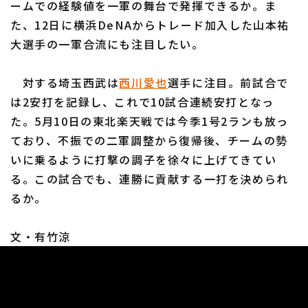
ームでの経験値を一軍の舞台で発揮できるか。ま
た、12日に横浜DeNAからトレード加入した山本祐
大選手の一軍合流にも注目したい。
対する埼玉西武は
西川愛也
選手に注目。前試合で
利用規約
プライバシーポリシー
は2安打を記録し、これで10試合連続安打となっ
た。5月10日の東北楽天戦では今季1号2ランも放っ
運営会社
（別ウィンドウで開く）
よくある質問
ており、不振での二軍調整から復帰後、チームの勢
特定商取引法の表示
アルバイト募集
（別ウィンドウで開く
いに乗るように打撃の調子を徐々に上げてきてい
る。この試合でも、連勝に貢献する一打を決められ
るか。
文・有竹涼