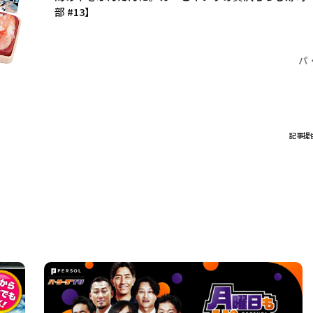
部 #13】
パ
記事提