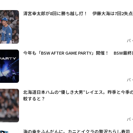
清宮幸太郎が8回に勝ち越し打！ 伊藤大海は7回2失点
パ
今年も「BSW AFTER GAME PARTY」開催！ BS
パ
北海道日本ハムの“優しき大男”レイエス。昨季と今季
較すると？
パ
海の幸をふんだんに。カニとイクラの贅沢ちらし寿司