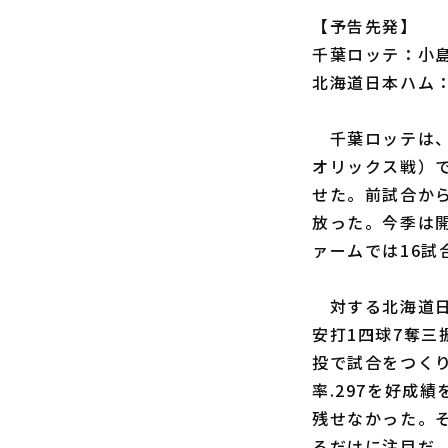
【予告先発】
千葉ロッテ：小島
北海道日本ハム：
千葉ロッテは
オリックス戦）で
せた。前試合か
放った。今季は開
ァームでは16試
対する北海道日
安打1四球7奪三
投で試合をつく
率.297を好成
残せなかった。そ
るだけに注目だ