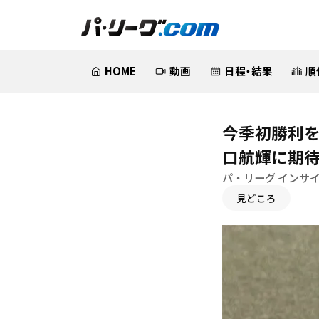
HOME
動画
日程・結果
順
今季初勝利
口航輝に期
パ・リーグ インサ
見どころ