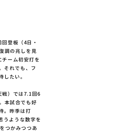
前回登板（4日・
と復調の兆しを見
にチーム初安打を
消。それでも、フ
期待したい。
戦）では7.1回6
た。本試合でも好
待。昨季は打
と思うような数字を
しをつかみつつあ