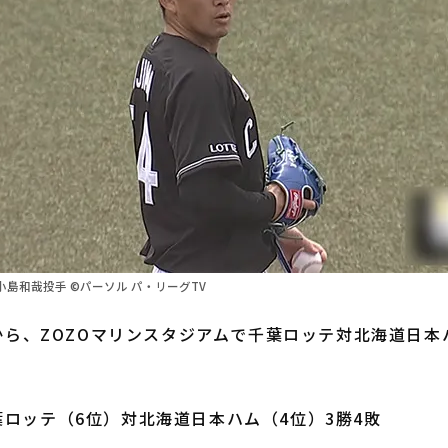
島和哉投手 ©パーソル パ・リーグTV
から、ZOZOマリンスタジアムで千葉ロッテ対北海道日本
ロッテ（6位）対北海道日本ハム（4位）3勝4敗