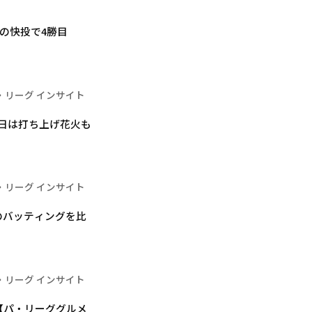
の快投で4勝目
・リーグ インサイト
W最終日は打ち上げ花火も
・リーグ インサイト
のバッティングを比
・リーグ インサイト
【パ・リーググルメ