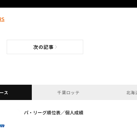
RS
次の記事
次の記事へ
ース
千葉ロッテ
北海
パ・リーグ順位表／個人成績