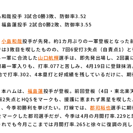
和哉投手 3試合0勝3敗、防御率3.52
福島蓮投手 2試合0勝2敗、防御率3.55
、
小島和哉
投手が先発。約1カ月ぶりの一軍登板となった
は3敗目を喫したものの、7回6安打3失点（自責点1）
ら一軍に合流した
山口航輝
選手は、即先発出場し、2回裏
幕一軍入りも、打率.077と苦しみ、4月19日に登録抹
合で打率.302、4本塁打と好成績を残しているだけに、
本ハムは、
福島蓮
投手が登板。前回登板（4日・東北楽天
振2失点とHQSをマークも、援護に恵まれず黒星を喫し
り、今季初勝利を挙げたい。打線では、
郡司裕也
選手に期
績をマークした郡司選手だが、今季は4月の月間打率.229
れでも今月ここまでは月間打率.265と徐々に復調の兆
。