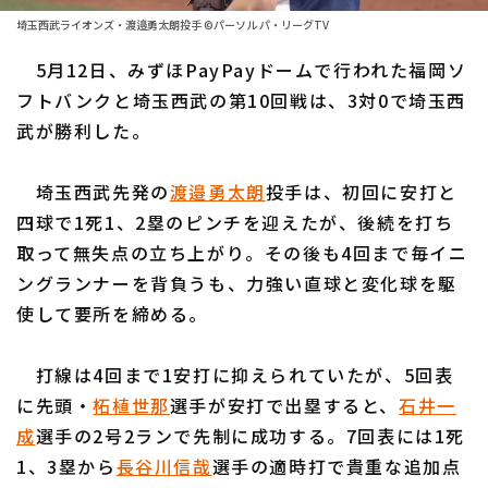
ファーム東地区
選手名鑑トップ
埼玉西武ライオンズ・渡邉勇太朗投手 ©パーソル パ・リーグTV
ニュース
ファーム中地区
5月12日、みずほPayPayドームで行われた福岡ソ
北海道日本ハムファイターズ
ファーム西地区
フトバンクと埼玉西武の第10回戦は、3対0で埼玉西
東北楽天ゴールデンイーグルス
武が勝利した。
交流戦
埼玉西武ライオンズ
設定
埼玉西武先発の
渡邉勇太朗
投手は、初回に安打と
千葉ロッテマリーンズ
四球で1死1、2塁のピンチを迎えたが、後続を打ち
取って無失点の立ち上がり。その後も4回まで毎イニ
オリックス・バファローズ
ングランナーを背負うも、力強い直球と変化球を駆
福岡ソフトバンクホークス
使して要所を締める。
打線は4回まで1安打に抑えられていたが、5回表
に先頭・
柘植世那
選手が安打で出塁すると、
石井一
成
選手の2号2ランで先制に成功する。7回表には1死
1、3塁から
長谷川信哉
選手の適時打で貴重な追加点