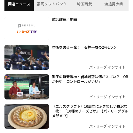
関連ニュース
福岡ソフトバンク
埼玉西武
渡邉勇太朗
試合詳細／動画
均衡を破る一発！ 石井一成の2号2ラン
パ・リーグ インサイト
獅子の新守護神・岩城颯空は何がスゴい？ OB
が分析「コントロールがいい」
パ・リーグ インサイト
〈エルズクラフト〉10周年にふさわしい贅沢な
一枚！ 「10種のチーズピザ」【パ・リーググル
メ部 #17】
パ・リーグ インサイト