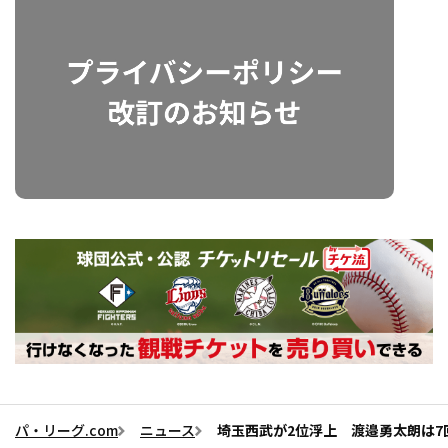
パ・リーグ.com
ニュース
埼玉西武が2位浮上 渡邉勇太朗は7