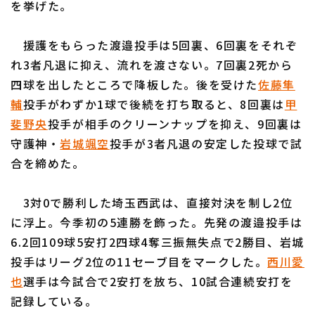
を挙げた。
援護をもらった渡邉投手は5回裏、6回裏をそれぞ
れ3者凡退に抑え、流れを渡さない。7回裏2死から
四球を出したところで降板した。後を受けた
佐藤隼
利用規約
プライバシーポリシー
輔
投手がわずか1球で後続を打ち取ると、8回裏は
甲
斐野央
投手が相手のクリーンナップを抑え、9回裏は
運営会社
（別ウィンドウで開く）
よくある質問
守護神・
岩城颯空
投手が3者凡退の安定した投球で試
特定商取引法の表示
アルバイト募集
（別ウィンドウで開く
合を締めた。
3対0で勝利した埼玉西武は、直接対決を制し2位
に浮上。今季初の5連勝を飾った。先発の渡邉投手は
6.2回109球5安打2四球4奪三振無失点で2勝目、岩城
投手はリーグ2位の11セーブ目をマークした。
西川愛
也
選手は今試合で2安打を放ち、10試合連続安打を
記録している。