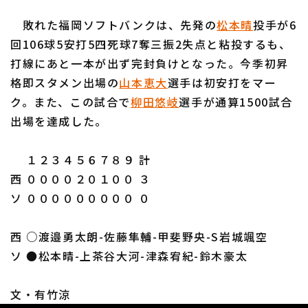
敗れた福岡ソフトバンクは、先発の
松本晴
投手が6
回106球5安打5四死球7奪三振2失点と粘投するも、
打線にあと一本が出ず完封負けとなった。今季初昇
格即スタメン出場の
山本恵大
選手は初安打をマー
ク。また、この試合で
柳田悠岐
選手が通算1500試合
出場を達成した。
１２３４５６７８９ 計
西 ００００２０１００ ３
ソ ０００００００００ ０
西 ○渡邉勇太朗-佐藤隼輔-甲斐野央-S岩城颯空
ソ ●松本晴-上茶谷大河-津森宥紀-鈴木豪太
文・有竹涼