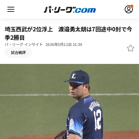
埼玉西武が2位浮上 渡邉勇太朗は7回途中0封で今
季2勝目
パ・リーグ インサイト
2026年5月12日 21:30
無料アカウント登録
ログイン
試合戦評
HOME
動画
日程・結果
順位表･成績
1軍公式戦
選手名鑑