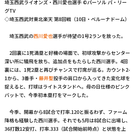
埼玉西武ライオンズ・西川愛也選手 ©パーソル パ・リー
ファーム東地区
選手名鑑トップ
ニュース
グTV
ファーム中地区
◇埼玉西武対東北楽天 第8回戦（10日・ベルーナドーム）
北海道日本ハムファイターズ
ファーム西地区
東北楽天ゴールデンイーグルス
埼玉西武の
西川愛也
選手が待望の1号2ランを放った。
交流戦
埼玉西武ライオンズ
2回裏に1死満塁と好機の場面で、初球攻撃からセンター
千葉ロッテマリーンズ
深い所に犠飛を放ち、追加点をもたらした西川選手。4回
設定
裏には、1死2塁と再びチャンスで打席が巡る。カウント2-
オリックス・バファローズ
1から、3番手・
藤井聖
投手の肩口から入ってきた変化球を
福岡ソフトバンクホークス
捉えると、打球はライトスタンドへ。母の日仕様のピンク
バットで、今季初本塁打をマークした。
今季、開幕から8試合で打率.120と振るわず、ファーム
降格も経験した西川選手。それでも5月は8試合に出場し、
36打数12安打、打率.333（試合開始前時点）と状態を上