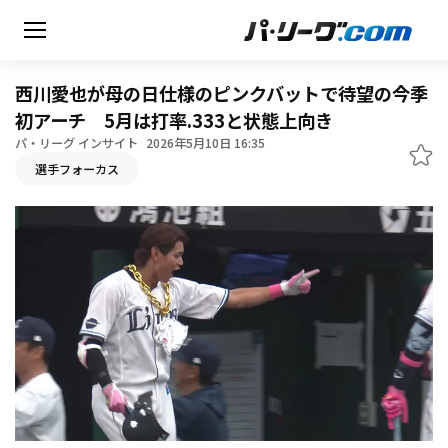
西川愛也が母の日仕様のピンクバットで待望の今季
初アーチ 5月は打率.333と状態上向き
パ・リーグ インサイト
2026年5月10日 16:35
無料アカウント登録
選手フォーカス
HOME
動画
日程・結果
順位表･成績
1軍公式戦
選手名鑑