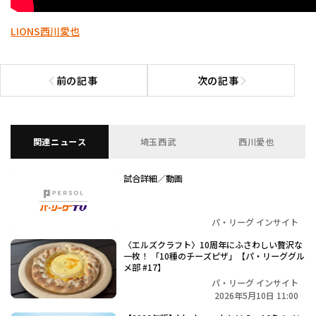
LIONS
西川愛也
前の記事
次の記事
前の記事へ
次の記事へ
関連ニュース
埼玉西武
西川愛也
試合詳細／動画
パ・リーグ インサイト
〈エルズクラフト〉10周年にふさわしい贅沢な
一枚！ 「10種のチーズピザ」【パ・リーググル
メ部 #17】
パ・リーグ インサイト
2026年5月10日 11:00