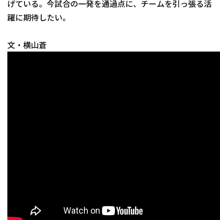
げている。今試合の一発を通過点に、チームを引っ張る活
躍に期待したい。
文・横山蒼
利用規約
プライバシーポリシ
運営会社
（別ウィンドウで開く）
よくある質問
特定商取引法の表示
アルバイト募集
（別