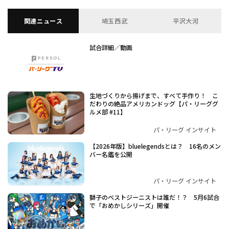
関連ニュース
埼玉西武
平沢大河
試合詳細／動画
生地づくりから揚げまで、すべて手作り！ こ
だわりの絶品アメリカンドッグ【パ・リーググ
ルメ部 #11】
パ・リーグ インサイト
【2026年版】bluelegendsとは？ 16名のメン
バー名鑑を公開
パ・リーグ インサイト
獅子のベストジーニストは誰だ！？ 5月6試合
で「おめかしシリーズ」開催