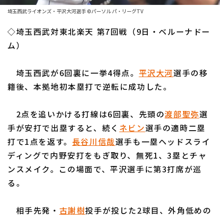
ファーム東地区
選手名鑑トップ
埼玉西武ライオンズ・平沢大河選手 ©パーソル パ・リーグTV
ニュース
ファーム中地区
◇埼玉西武対東北楽天 第7回戦（9日・ベルーナドー
北海道日本ハムファイターズ
ファーム西地区
ム）
東北楽天ゴールデンイーグルス
交流戦
埼玉西武が6回裏に一挙4得点。
平沢大河
選手の移
埼玉西武ライオンズ
設定
籍後、本拠地初本塁打で逆転に成功した。
千葉ロッテマリーンズ
2点を追いかける打線は6回裏、先頭の
渡部聖弥
選
オリックス・バファローズ
手が安打で出塁すると、続く
ネビン
選手の適時二塁
福岡ソフトバンクホークス
打で1点を返す。
長谷川信哉
選手も一塁ヘッドスライ
ディングで内野安打をもぎ取り、無死1、3塁とチャ
ンスメイク。この場面で、平沢選手に第3打席が巡
る。
相手先発・
古謝樹
投手が投じた2球目、外角低めの