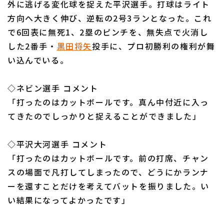
外に逃げる変化球を捉えた平沢選手。打球はライト
方向へ大きく伸び、逆転の2号3ランとなった。これ
で6回表に無死1、2塁のピンチを、無失点で火消し
した2番手・
黒田将矢
投手に、プロ初勝利の権利が舞
い込んでいる。
利用規約
プライバシーポリシー
◇ネビン選手 コメント
運営会社
（別ウィンドウで開く）
よくある質問
「打ったのはカットボールです。真ん中付近に入っ
特定商取引法の表示
アルバイト募集
（別ウィンドウで開く
てきたのでしっかりと捉えることができました」
◇平沢大河選手 コメント
「打ったのはカットボールです。前の打席、チャン
スの場面で凡打してしまったので、どうにかランナ
ーを還すことだけを考えてバットを振りました。い
い結果になってよかったです」