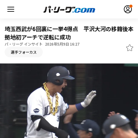
埼玉西武が6回裏に一挙4得点 平沢大河の移籍後本
拠地初アーチで逆転に成功
パ・リーグ インサイト
2026年5月9日 16:27
無料アカウント登録
ログイン
選手フォーカス
HOME
動画
日程・結果
順位表･成績
1軍公式戦
選手名鑑