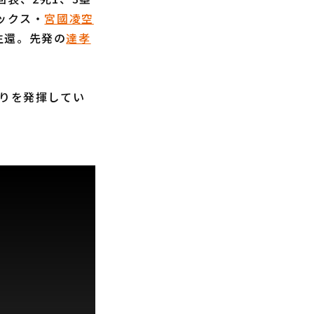
ックス・
宮國凌空
生還。先発の
達孝
ぶりを発揮してい