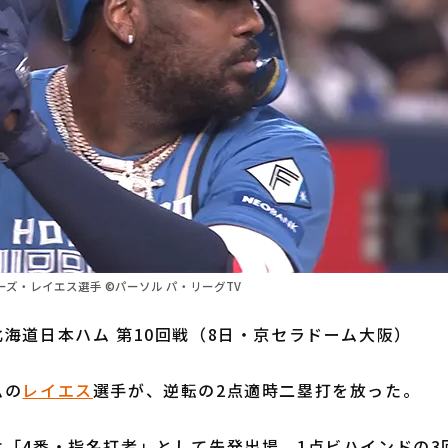
ズ・レイエス選手 ©パーソル パ・リーグTV
海道日本ハム 第10回戦（8日・京セラドーム大阪）
ムの
レイエス
選手が、逆転の2点適時二塁打を放った。
「4番・指名打者」として先発出場。1点ビハインドの3回