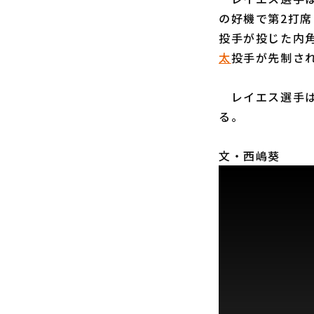
の好機で第2打席
投手が投じた内
太
投手が先制さ
レイエス選手は
る。
文・西嶋葵