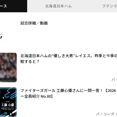
ース
北海道日本ハム
フラン
試合詳細／動画
北海道日本ハムの“優しき大男”レイエス。昨季と今季
較すると？
パ
ファイターズガール 工藤心優さんに一問一答！【2026
ー全員紹介 No.80】
パ・リーグ 