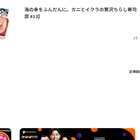
海の幸をふんだんに。カニとイクラの贅沢ちらし寿司
部 #13】
パ
記事提