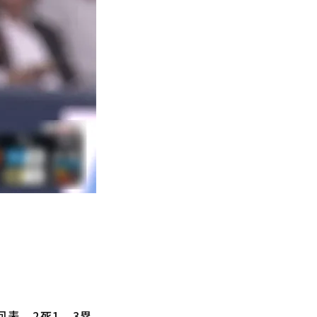
表、2死1、3塁