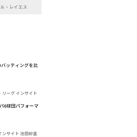
ミル・レイエス
のバッティングを比
・リーグ インサイト
 パ6球団パフォーマ
インサイト 池田紗里