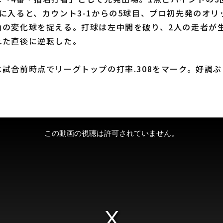
に入ると、カウント3-1からの5球目、プロ初先発のオリ
角の変化球を捉える。打球は左中間を破り、2人の走者が
れた直後に逆転した。
試合前時点でリーグトップの打率.308をマーク。好調