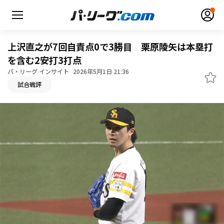
上沢直之が7回自責点0で3勝目 栗原陵矢は本塁打
を含む2安打3打点
パ・リーグ インサイト
2026年5月1日 21:36
無料アカウント登録
ログイン
試合戦評
HOME
動画
日程・結果
順位表･成績
1軍公式戦
選手名鑑