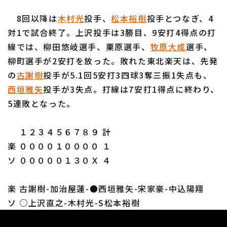
8回以降は
木村光
投手、
松本裕樹
投手とつなぎ、4
対1で試合終了。上沢投手は3勝目、9安打4得点の打
線では、柳田悠岐選手、栗原選手、
牧原大成
選手、
柳町選手が2安打を放った。敗れた東北楽天は、先発
利用規約
プライバシーポリシー
の
古謝樹
投手が5.1回5安打3四球3奪三振1失点も、
西垣雅矢
投手が3失点。打線は7安打1得点に終わり、
運営会社
（別ウィンドウで開く）
よくある質問
5連敗となった。
特定商取引法の表示
アルバイト募集
（別ウィンドウで開く
１２３４５６７８９ 計
楽 ００００１００００ １
ソ ０００００１３０Ｘ ４
楽 古謝樹-加治屋蓮-●西垣雅矢-宋家豪-中込陽翔
ソ ○上沢直之-木村光-S松本裕樹