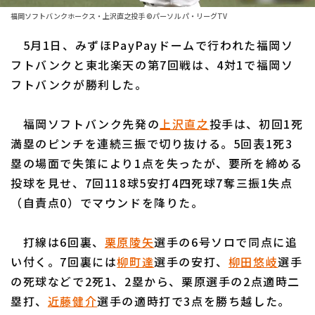
ファーム東地区
選手名鑑トップ
福岡ソフトバンクホークス・上沢直之投手 ©パーソル パ・リーグTV
ニュース
ファーム中地区
5月1日、みずほPayPayドームで行われた福岡ソ
北海道日本ハムファイターズ
ファーム西地区
フトバンクと東北楽天の第7回戦は、4対1で福岡ソ
東北楽天ゴールデンイーグルス
フトバンクが勝利した。
交流戦
埼玉西武ライオンズ
設定
福岡ソフトバンク先発の
上沢直之
投手は、初回1死
千葉ロッテマリーンズ
満塁のピンチを連続三振で切り抜ける。5回表1死3
塁の場面で失策により1点を失ったが、要所を締める
オリックス・バファローズ
投球を見せ、7回118球5安打4四死球7奪三振1失点
福岡ソフトバンクホークス
（自責点0）でマウンドを降りた。
打線は6回裏、
栗原陵矢
選手の6号ソロで同点に追
い付く。7回裏には
柳町達
選手の安打、
柳田悠岐
選手
の死球などで2死1、2塁から、栗原選手の2点適時二
塁打、
近藤健介
選手の適時打で3点を勝ち越した。