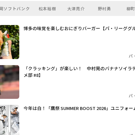
岡ソフトバンク
松本裕樹
大津亮介
野村勇
柳
博多の味覚を楽しむおにぎりバーガー【パ・リーググルメ
パ
「クラッキング」が楽しい！ 中村晃のバナナソイラ
メ部 #8】
パ
今年は白！「鷹祭 SUMMER BOOST 2026」ユニフ