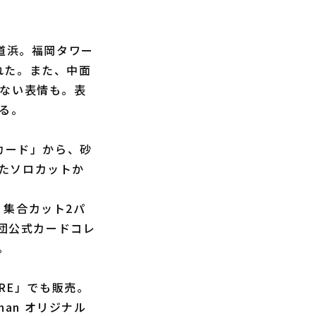
道浜。福岡タワー
れた。また、中面
れない表情も。表
る。
カード」から、砂
たソロカットか
、集合カット2パ
球団公式カードコレ
。
RE」でも販売。
an オリジナル