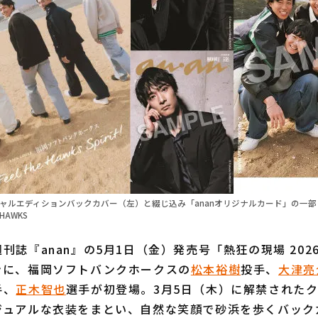
シャルエディションバックカバー（左）と綴じ込み「ananオリジナルカード」の一
 HAWKS
誌『anan』の5月1日（金）発売号「熱狂の現場 202
ンに、福岡ソフトバンクホークスの
松本裕樹
投手、
大津亮
手、
正木智也
選手が初登場。3月5日（木）に解禁された
ジュアルな衣装をまとい、自然な笑顔で砂浜を歩くバック