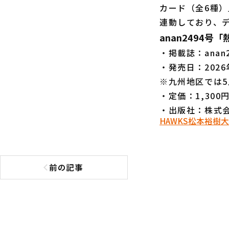
カード（全6種
連動しており、
anan2494号
・掲載誌：ana
・発売日：202
※九州地区では
・定価：1,300
・出版社：株式
HAWKS
松本裕樹
大
前の記事
前の記事へ