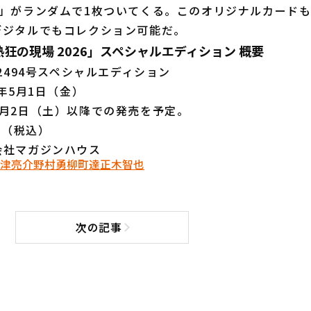
）」がランダムで1枚ついてくる。このオリジナルカード
デジタルでもコレクション可能だ。
「熱狂の現場 2026」スペシャルエディション 概要
n2494号スペシャルエディション
6年5月1日（金）
5月2日（土）以降での発売を予定。
円（税込）
会社マガジンハウス
津亮介
野村勇
柳町達
正木智也
次の記事
次の記事へ