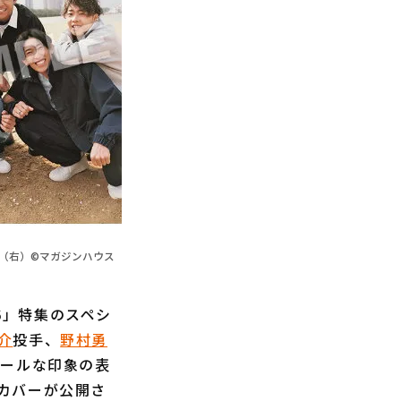
部（右）©マガジンハウス
6」特集のスペシ
介
投手、
野村勇
クールな印象の表
カバーが公開さ