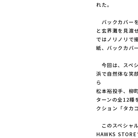
れた。
バックカバーを
と玄界灘を見渡
ではノリノリで
紙、バックカバ
今回は、スペシ
浜で自然体な笑
ら
松本裕投手、柳
ターンの全12種
クション「タカ
このスペシャルエ
HAWKS ST