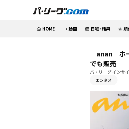
HOME
動画
日程・結果
順
『anan』
でも販売
パ・リーグ インサ
エンタメ