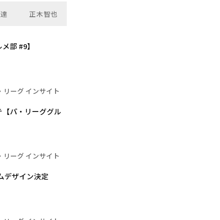
町達
正木智也
部 #9】
・リーグ インサイト
テ【パ・リーググル
・リーグ インサイト
ォームデザイン決定