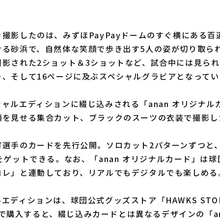
撮影したのは、みずほPayPayドームのすぐ横にある百
せる砂浜で、自然体な笑顔で歩き出す5人の姿が切り取ら
撮影された2ショット＆3ショットなど、試合中には見ら
ー、そして16ページに及ぶスペシャルグラビアとなってい
ャルエディションに綴じ込みされる「anan オリジナル
顔を見せる集合カット、ブラックのスーツの衣装で撮影し
町選手のカードを先行公開。ソロカット2パターンずつと
をゲットできる。なお、「anan オリジナルカード」は
コレ」と連動しており、リアルでもデジタルでも楽しめる
ディションは、球団公式グッズストア「HAWKS STO
OREで購入すると、綴じ込みカードとは異なるデザインの「an