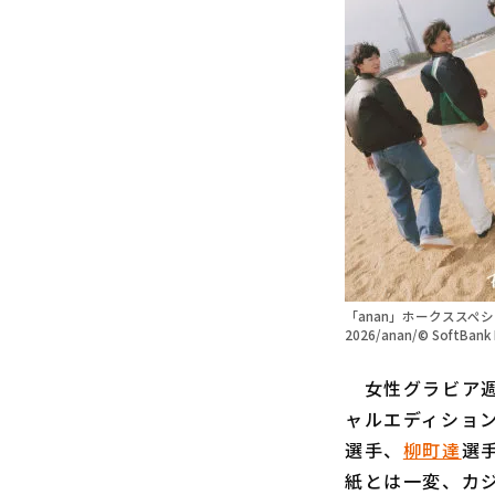
「anan」ホークススペ
2026/anan/© SoftBank
女性グラビア週刊
ャルエディショ
選手、
柳町達
選
紙とは一変、カ