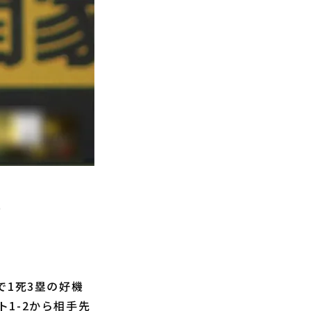
）
で1死3塁の好機
1-2から相手先