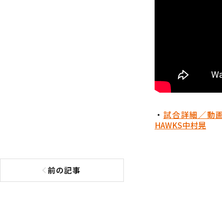
・
試合詳細／動
HAWKS
中村晃
前の記事
前の記事へ