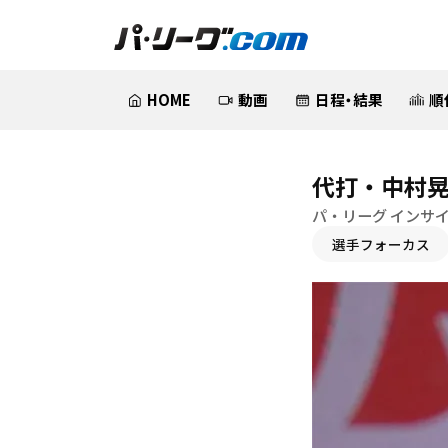
HOME
動画
日程・結果
順
代打・中村
パ・リーグ インサ
選手フォーカス