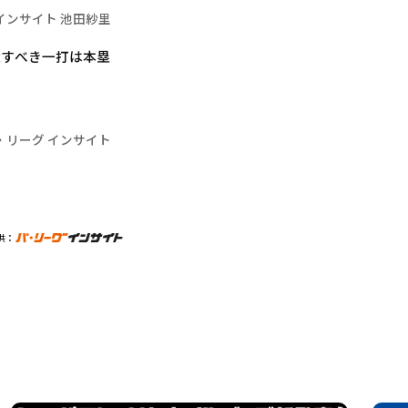
インサイト 池田紗里
念すべき一打は本塁
・リーグ インサイト
供：