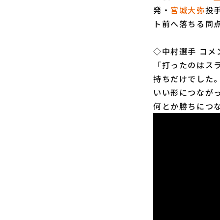
発・
宮城大弥
投
ト前へ落ちる同
◇中村選手 コメ
「打ったのはス
持ちだけでした
いい形につなが
何とか勝ちにつ