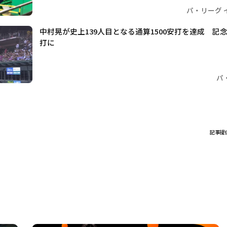
パ・リーグ 
中村晃が史上139人目となる通算1500安打を達成 記
打に
パ
記事提