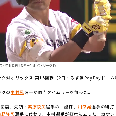
ス・中村晃選手©パーソル パ・リーグTV
ク対オリックス 第15回戦（2日・みずほPayPayドーム
ンクの
中村晃
選手が同点タイムリーを放った。
7回裏、先頭・
栗原陵矢
選手の二塁打、
川瀬晃
選手の犠打
海野隆司
選手に代わり、中村選手が打席に立った。カウント