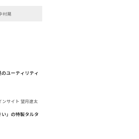
中村晃
晃のユーティリティ
インサイト 望月遼太
きい」の特製タルタ