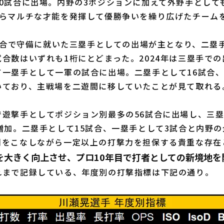
0試合に出場。内野の3ポジションに加えて外野手として
からマルチな才能を発揮して優勝争いを繰り広げたチーム
試合で守備に就いた三塁手としての出場が主となり、二塁
合数はいずれも1桁にとどまった。2024年は三塁手での
一塁手として一軍の試合に出場。二塁手として16試合、
いており、主戦場を二遊間に移していたことが見て取れる
遊撃手としてポジション別最多の56試合に出場し、三塁
増加。二塁手として15試合、一塁手として3試合と内野
割をこなしながら一定以上の打撃力を担保する貴重な存在
を大きく向上させ、プロ10年目で打者としての新境地を
まで記録している、年度別の打撃指標は下記の通り。