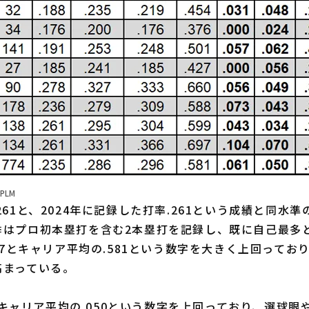
PLM
61と、2024年に記録した打率.261という成績と同水
季はプロ初本塁打を含む2本塁打を記録し、既に自己最多と
697とキャリア平均の.581という数字を大きく上回ってお
高まっている。
0とキャリア平均の.050という数字を上回っており、選球