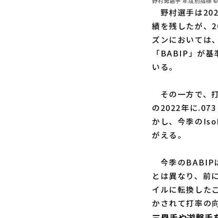
野村勇選手 年度別指標 ©
野村選手は202
績を残したが、2
ズンにおいては
「BABIP」が
いる。
その一方で、打
の2022年に.0
かし、今季のIs
がえる。
今季のBABIP
とは異なり、前
イルに転換したこ
かされて打率の
三塁手や遊撃手