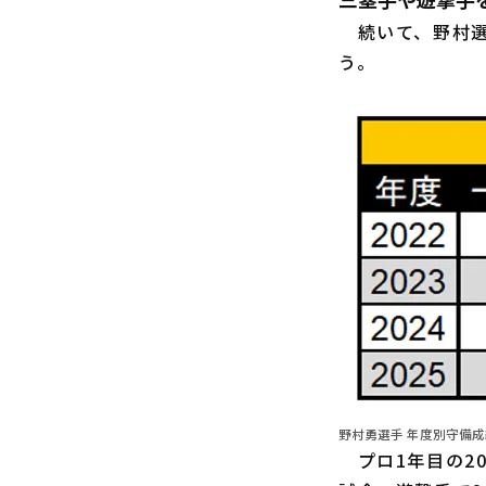
続いて、野村選
う。
野村勇選手 年度別守備成績
プロ1年目の20