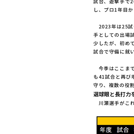
試合、遊撃手で2
し、プロ1年目
2023年は25
手としての出場試
少したが、初めて
試合で守備に就
今季はここまで
も41試合と再び
守り、複数の役
選球眼と長打力
川瀬選手がこれ