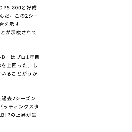
PS.800と好成
しんだ。この2シー
合を示す
ことが示唆されて
D」はプロ1年目
00を上回った。し
ていることがうか
た過去2シーズン
バッティングスタ
BIPの上昇が生