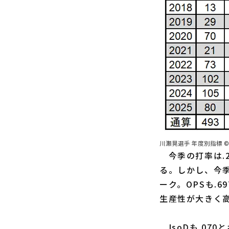
川瀬晃選手 年度別指標 ©
今季の打率は.2
る。しかし、今
ーク。OPSも.
生産性が大きく
IsoDも.07