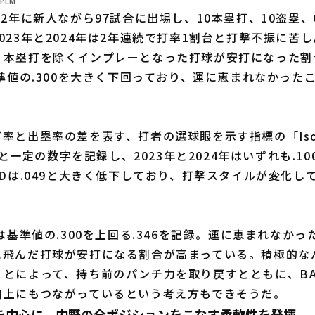
PLM
2年に新人ながら97試合に出場し、10本塁打、10盗塁、O
023年と2024年は2年連続で打率1割台と打撃不振に苦
、本塁打を除くインプレーとなった打球が安打になった割
基準値の.300を大きく下回っており、運に恵まれなかった
率と出塁率の差を表す、打者の選球眼を示す指標の「Iso
73と一定の数字を記録し、2023年と2024年はいずれも.1
oDは.049と大きく低下しており、打撃スタイルが変化し
は基準値の.300を上回る.346を記録。運に恵まれなかっ
に飛んだ打球が安打になる割合が高まっている。積極的な
とによって、持ち前のパンチ力を取り戻すとともに、BA
向上にもつながっているという考え方もできそうだ。
を中心に、内野の全ポジションをこなす柔軟性を発揮