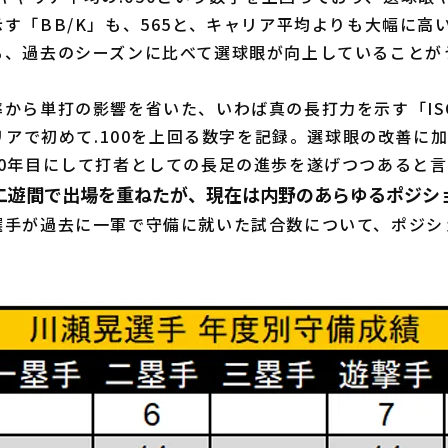
す「BB/K」も、565と、キャリア平均よりも大幅に高
も、過去のシーズンに比べて選球眼が向上していることが
から単打の影響を省いた、いわば真の長打力を示す「IS
ャリアで初めて.100を上回る数字を記録。選球眼の改善に
10年目にして打者としての長足の進歩を遂げつつあると
二遊間で出場を重ねたが、現在は内野のあらゆるポジシ
手が過去に一軍で守備に就いた試合数について、ポジシ