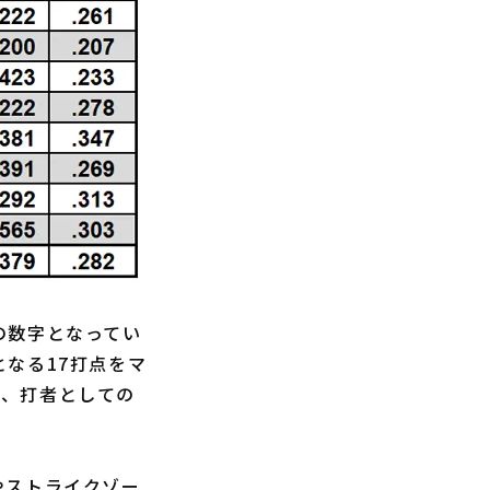
準の数字となってい
なる17打点をマ
り、打者としての
眼やストライクゾー