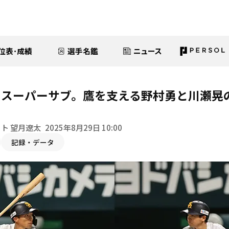
位表･成績
選手名鑑
ニュース
たスーパーサブ。鷹を支える野村勇と川瀬晃
ト 望月遼太
2025年8月29日 10:00
記録・データ