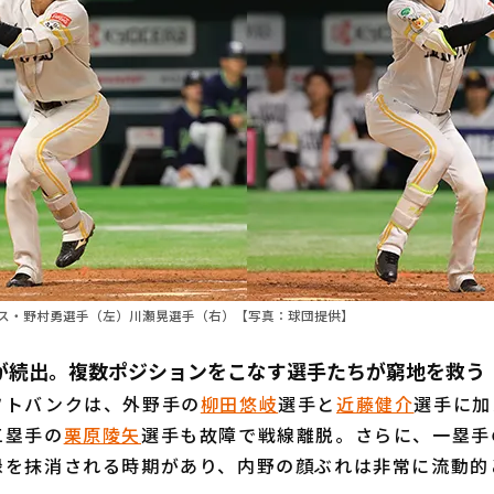
ス・野村勇選手（左）川瀬晃選手（右）【写真：球団提供】
が続出。複数ポジションをこなす選手たちが窮地を救う
トバンクは、外野手の
柳田悠岐
選手と
近藤健介
選手に加
三塁手の
栗原陵矢
選手も故障で戦線離脱。さらに、一塁手
録を抹消される時期があり、内野の顔ぶれは非常に流動的