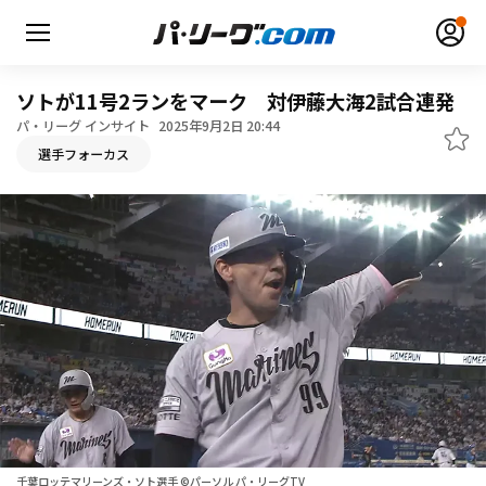
ソトが11号2ランをマーク 対伊藤大海2試合連発
パ・リーグ インサイト
2025年9月2日 20:44
選手フォーカス
無料アカウント登録
ログイン
HOME
動画
日程・結果
順位表･成績
1軍公式戦
選手名鑑
千葉ロッテマリーンズ・ソト選手 ©パーソル パ・リーグTV