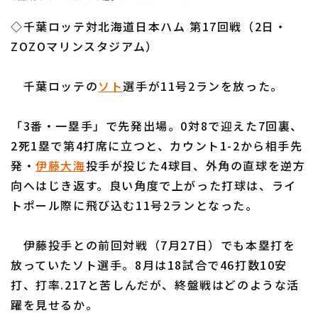
ファーム東地区
選手名鑑トップ
ニュース
◇千葉ロッテ対北海道日本ハム 第17回戦（2日・
ファーム中地区
北海道日本ハムファイターズ
ZOZOマリンスタジアム）
ファーム西地区
東北楽天ゴールデンイーグルス
千葉ロッテの
ソト
選手が11号2ランを放った。
交流戦
埼玉西武ライオンズ
設定
「3番・一塁手」で先発出場。0対8で迎えた7回裏、
千葉ロッテマリーンズ
2死1塁で第4打席に立つと、カウント1-2から相手先
発・
伊藤大海
投手が投じた4球目、外角の直球を逆方
オリックス・バファローズ
向へはじき返す。良い角度で上がった打球は、ライ
福岡ソフトバンクホークス
トポール際に飛び込む11号2ランとなった。
伊藤投手との前回対戦（7月27日）でも本塁打を
放っていたソト選手。8月は18試合で46打数10安
打、打率.217と苦しんだが、終盤戦はどのような活
躍を見せるか。