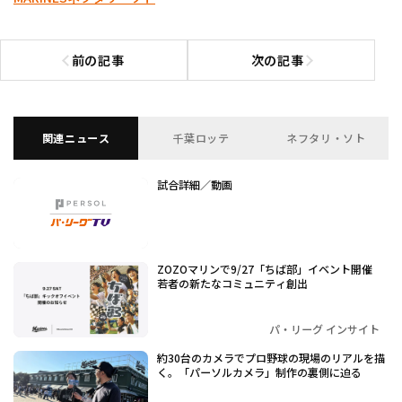
前の記事
次の記事
前の記事へ
次の記事へ
関連ニュース
千葉ロッテ
ネフタリ・ソト
試合詳細／動画
ZOZOマリンで9/27「ちば部」イベント開催
若者の新たなコミュニティ創出
パ・リーグ インサイト
約30台のカメラでプロ野球の現場のリアルを描
く。「パーソルカメラ」制作の裏側に迫る