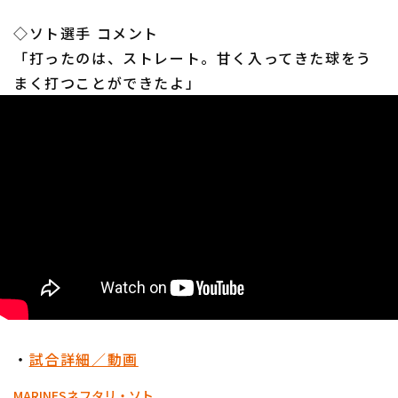
◇ソト選手 コメント
「打ったのは、ストレート。甘く入ってきた球をう
まく打つことができたよ」
利用規約
プライバシーポリシー
運営会社
（別ウィンドウで開く）
よくある質問
特定商取引法の表示
アルバイト募集
（別ウィンドウで開く
・
試合詳細／動画
MARINES
ネフタリ・ソト