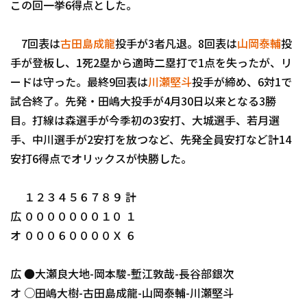
この回一挙6得点とした。
7回表は
古田島成龍
投手が3者凡退。8回表は
山岡泰輔
投
手が登板し、1死2塁から適時二塁打で1点を失ったが、リ
ードは守った。最終9回表は
川瀬堅斗
投手が締め、6対1で
試合終了。先発・田嶋大投手が4月30日以来となる3勝
利用規約
プライバシーポリシ
目。打線は森選手が今季初の3安打、大城選手、若月選
手、中川選手が2安打を放つなど、先発全員安打など計14
運営会社
（別ウィンドウで開く）
よくある質問
安打6得点でオリックスが快勝した。
特定商取引法の表示
アルバイト募集
（別
１２３４５６７８９ 計
広 ０００００００１０ １
オ ０００６００００Ｘ ６
広 ●大瀬良大地-岡本駿-塹江敦哉-長谷部銀次
オ ○田嶋大樹-古田島成龍-山岡泰輔-川瀬堅斗