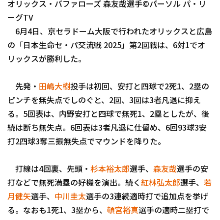
オリックス・バファローズ 森友哉選手©パーソル パ・リ
ファーム東地区
選手名鑑トップ
ニュース
ーグTV
ファーム中地区
6月4日、京セラドーム大阪で行われたオリックスと広島
北海道日本ハムファイターズ
ファーム西地区
の「日本生命セ・パ交流戦 2025」第2回戦は、6対1でオ
東北楽天ゴールデンイーグルス
リックスが勝利した。
交流戦
埼玉西武ライオンズ
先発・
田嶋大樹
投手は初回、安打と四球で2死1、2塁の
千葉ロッテマリーンズ
ピンチを無失点でしのぐと、2回、3回は3者凡退に抑え
設定
る。5回表は、内野安打と四球で無死1、2塁としたが、後
オリックス・バファローズ
続は断ち無失点。6回表は3者凡退に仕留め、6回93球3安
福岡ソフトバンクホークス
打2四球3奪三振無失点でマウンドを降りた。
打線は4回裏、先頭・
杉本裕太郎
選手、
森友哉
選手の安
打などで無死満塁の好機を演出。続く
紅林弘太郎
選手、
若
月健矢
選手、
中川圭太
選手の3連続適時打で追加点を挙げ
る。なおも1死1、3塁から、
頓宮裕真
選手の適時二塁打で