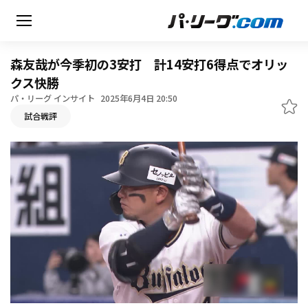
森友哉が今季初の3安打 計14安打6得点でオリッ
クス快勝
パ・リーグ インサイト
2025年6月4日 20:50
無料アカウント登録
試合戦評
HOME
動画
日程・結果
順位表･成績
1軍公式戦
選手名鑑