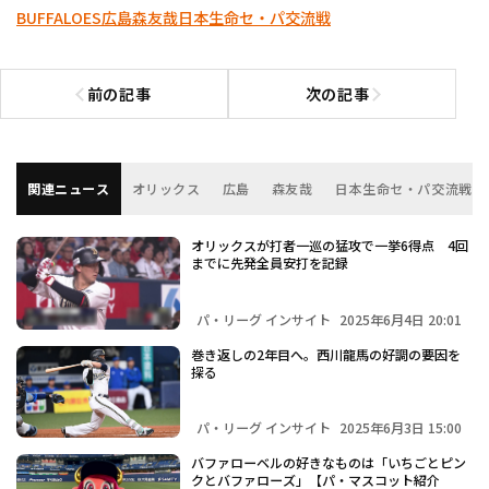
BUFFALOES
広島
森友哉
日本生命セ・パ交流戦
前の記事
次の記事
前の記事へ
次の記事へ
関連ニュース
オリックス
広島
森友哉
日本生命セ・パ交流戦
オリックスが打者一巡の猛攻で一挙6得点 4回
までに先発全員安打を記録
パ・リーグ インサイト
2025年6月4日 20:01
巻き返しの2年目へ。西川龍馬の好調の要因を
探る
パ・リーグ インサイト
2025年6月3日 15:00
バファローベルの好きなものは「いちごとピン
クとバファローズ」【パ・マスコット紹介