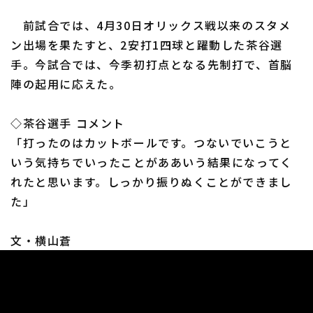
前試合では、4月30日オリックス戦以来のスタメ
ン出場を果たすと、2安打1四球と躍動した茶谷選
手。今試合では、今季初打点となる先制打で、首脳
陣の起用に応えた。
利用規約
プライバシーポリシー
◇茶谷選手 コメント
運営会社
（別ウィンドウで開く）
よくある質問
「打ったのはカットボールです。つないでいこうと
特定商取引法の表示
アルバイト募集
（別ウィンドウで開く
いう気持ちでいったことがああいう結果になってく
れたと思います。しっかり振りぬくことができまし
た」
文・横山蒼