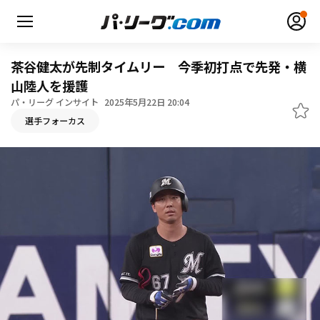
茶谷健太が先制タイムリー 今季初打点で先発・横
山陸人を援護
パ・リーグ インサイト
2025年5月22日 20:04
無料アカウント登録
ログイン
選手フォーカス
HOME
動画
日程・結果
順位表･成績
1軍公式戦
選手名鑑