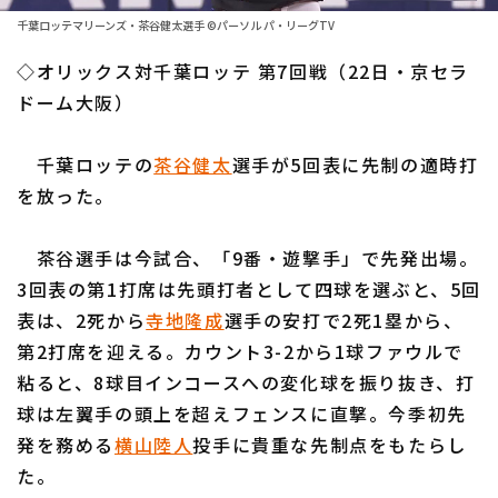
ファーム東地区
選手名鑑トップ
千葉ロッテマリーンズ・茶谷健太選手 ©パーソル パ・リーグTV
ニュース
ファーム中地区
◇オリックス対千葉ロッテ 第7回戦（22日・京セラ
北海道日本ハムファイターズ
ファーム西地区
ドーム大阪）
東北楽天ゴールデンイーグルス
交流戦
千葉ロッテの
茶谷健太
選手が5回表に先制の適時打
埼玉西武ライオンズ
設定
を放った。
千葉ロッテマリーンズ
茶谷選手は今試合、「9番・遊撃手」で先発出場。
オリックス・バファローズ
3回表の第1打席は先頭打者として四球を選ぶと、5回
福岡ソフトバンクホークス
表は、2死から
寺地隆成
選手の安打で2死1塁から、
第2打席を迎える。カウント3-2から1球ファウルで
粘ると、8球目インコースへの変化球を振り抜き、打
球は左翼手の頭上を超えフェンスに直撃。今季初先
発を務める
横山陸人
投手に貴重な先制点をもたらし
た。