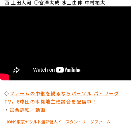
西 上田大河-○宮澤太成-水上由伸-中村祐太
◇
ファームの中継を観るならパーソル パ・リーグ
TV。6球団の本拠地主催試合を配信中！
・
試合詳細／動画
LIONS
東京ヤクルト
渡部健人
イースタン・リーグ
ファーム