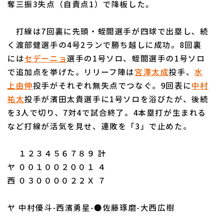
奪三振3失点（自責点1）で降板した。
打線は7回裏に先頭・蛭間選手が四球で出塁し、続
く渡部健選手の4号2ランで勝ち越しに成功。8回裏
には
セデーニョ
選手の1号ソロ、蛭間選手の1号ソロ
利用規約
プライバシーポリシー
で追加点を挙げた。リリーフ陣は
宮澤太成
投手、
水
上由伸
投手がそれぞれ無失点でつなぐ。9回表に
中村
運営会社
（別ウィンドウで開く）
よくある質問
祐太
投手が濱田太貴選手に1号ソロを浴びたが、後続
特定商取引法の表示
アルバイト募集
（別ウィンドウで開く
を3人で切り、7対4で試合終了。4本塁打が生まれる
など打線が活気を見せ、連敗を「3」で止めた。
１２３４５６７８９ 計
ヤ ００１００２００１ ４
西 ０３００００２２Ｘ ７
ヤ 中村優斗-西濱勇星-●佐藤琢磨-大西広樹