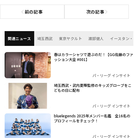
前の記事
次の記事
前の記事へ
次の記事へ
関連ニュース
埼玉西武
東京ヤクルト
渡部健人
イースタン・リ
春はカラーシャツで遊ぶのだ！【GG佐藤のファ
ッション大全 #001】
パ・リーグ インサイト
埼玉西武・武内夏暉監修のキッズグローブをこ
どもの日に配布
パ・リーグ インサイト
bluelegends 2025年メンバー名鑑 全16名の
プロフィールをチェック！
パ・リーグ インサイト