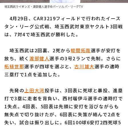
ファーム東地区
選手名鑑トップ
埼玉西武ライオンズ・渡部健人選手©パーソル パ・リーグTV
ニュース
ファーム中地区
4月29日、CAR3219フィールドで行われたイース
北海道日本ハムファイターズ
ファーム西地区
タン・リーグ公式戦、埼玉西武対東京ヤクルト3回戦
東北楽天ゴールデンイーグルス
は、7対4で埼玉西武が勝利した。
交流戦
埼玉西武ライオンズ
設定
埼玉西武は2回裏、2死から
蛭間拓哉
選手が安打を
千葉ロッテマリーンズ
放ち、続く
渡部健人
選手の3号2ランで先制。さらに
柘植世那
選手が四球を選ぶと、
古川雄大
選手の適時
オリックス・バファローズ
三塁打で1点を追加した。
福岡ソフトバンクホークス
先発の
上田大河
投手は、3回表に死球と暴投、進塁
打で3塁に走者を背負い、西村瑠伊斗選手の適時打で
1失点。4回表、5回表は先頭に安打を浴びながらも
無失点で切り抜けたが、6回表に失策が絡んで2点を
失い、試合は振り出しに。6回100球6安打2四死球5