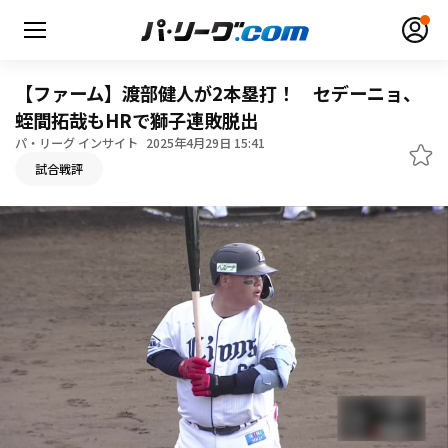
【ファーム】渡部健人が2本塁打！ セデーニョ、
蛭間拓哉もHRで獅子連敗脱出
パ・リーグ インサイト
2025年4月29日 15:41
無料アカウント登録
ログイン
試合戦評
HOME
動画
日程・結果
順位表･成績
1軍公式戦
選手名鑑