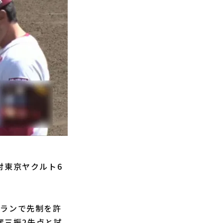
対東京ヤクルト6
2ランで先制を許
奪三振2失点と試