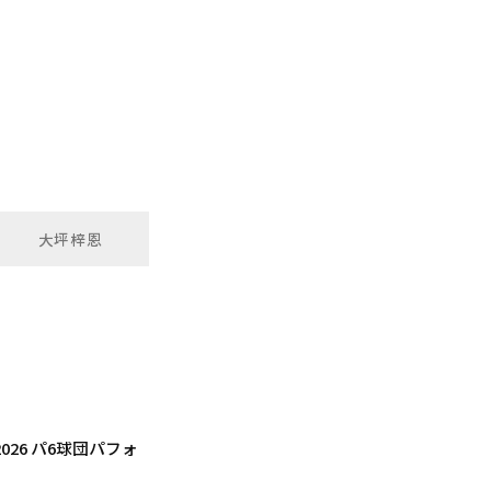
大坪梓恩
26 パ6球団パフォ