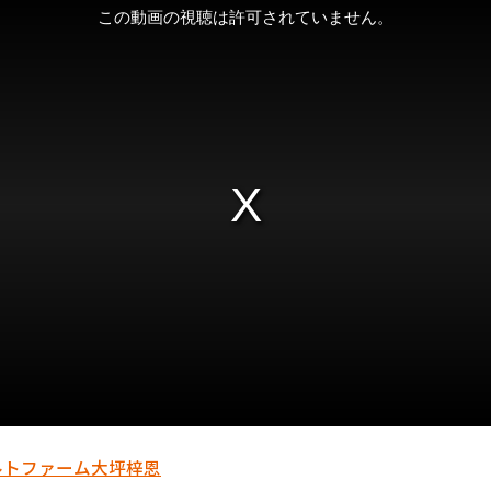
ルト
ファーム
大坪梓恩