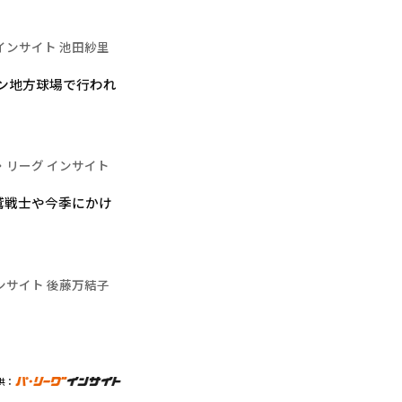
インサイト 池田紗里
ズン地方球場で行われ
・リーグ インサイト
鷲戦士や今季にかけ
ンサイト 後藤万結子
供：