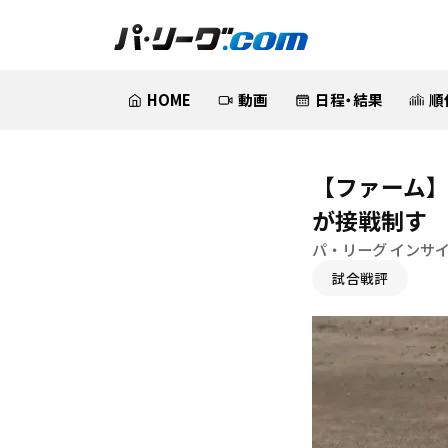
HOME
動画
日程・結果
順
【ファーム】
が接戦制す
パ・リーグ インサ
試合戦評