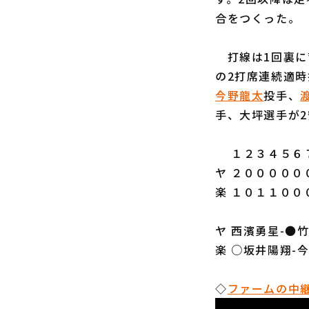
合をつくった。
打線は1回裏に
の2打席連続適時
今野龍太
投手、
手、大坪選手が
１２３４５６７
ヤ ２０００００
楽 １０１１００
ヤ 西濱勇星-●
楽 ○坂井陽翔-
◇
ファームの中継