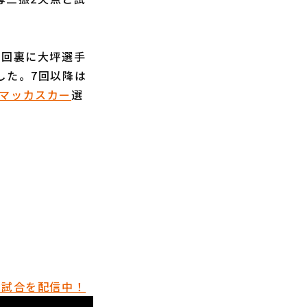
3回裏に大坪選手
した。7回以降は
マッカスカー
選
催試合を配信中！