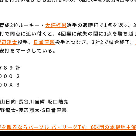
育成2位ルーキー・
大坪梓恩
選手の適時打で1点を返す。
打で同点に追い付くと、4回裏に敵失の間に1点を勝ち越
渡辺翔太
投手、
日當直喜
投手とつなぎ、3対2で試合終了。
2安打をマークしている。
８９ 計
０００ ２
００Ｘ ３
竹山日向-長谷川宙輝-阪口皓亮
今野龍太-渡辺翔太-S日當直喜
を観るならパーソル パ・リーグTV。6球団の本拠地主