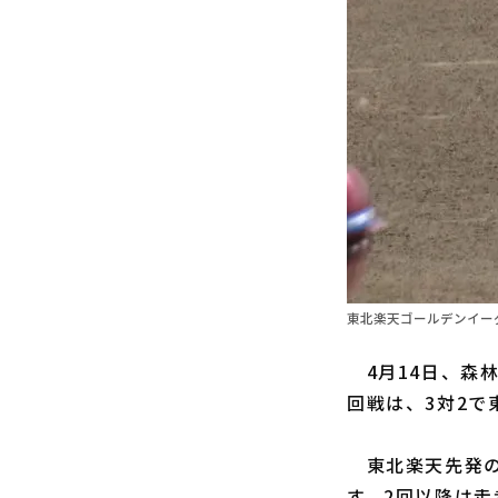
東北楽天ゴールデンイー
4月14日、森
回戦は、3対2で
東北楽天先発
す。2回以降は走