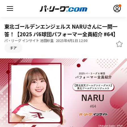
東北ゴールデンエンジェルス NARUさんに一問一
答！【2025 パ6球団パフォーマー全員紹介 #64】
パ・リーグ インサイト 池田紗里
2025年4月1日 12:00
チア
無料アカウント登録
ログイン
HOME
動画
日程・結果
順位表･成績
1軍公式戦
選手名鑑