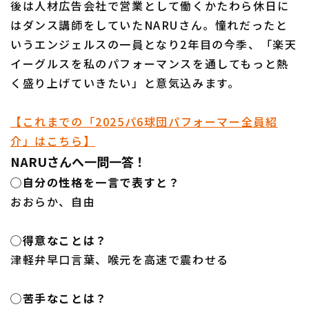
後は人材広告会社で営業として働くかたわら休日に
はダンス講師をしていたNARUさん。憧れだったと
いうエンジェルスの一員となり2年目の今季、「楽天
イーグルスを私のパフォーマンスを通してもっと熱
利用規約
プライバシーポリシー
く盛り上げていきたい」と意気込みます。
運営会社
（別ウィンドウで開く）
よくある質問
【これまでの「2025パ6球団パフォーマー全員紹
特定商取引法の表示
アルバイト募集
（別ウィンドウで開く
介」はこちら】
NARUさんへ一問一答！
◯自分の性格を一言で表すと？
おおらか、自由
◯得意なことは？
津軽弁早口言葉、喉元を高速で震わせる
◯苦手なことは？