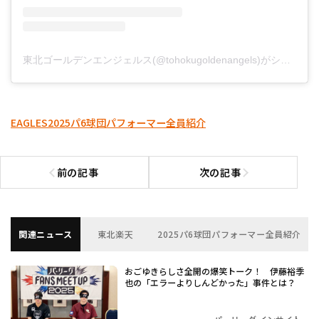
東北ゴールデンエンジェルス(@tohokugoldenangels)がシェアした投稿
EAGLES
2025パ6球団パフォーマー全員紹介
前の記事
次の記事
前の記事へ
次の記事へ
関連ニュース
東北楽天
2025パ6球団パフォーマー全員紹介
おごゆきらしさ全開の爆笑トーク！ 伊藤裕季
也の「エラーよりしんどかった」事件とは？