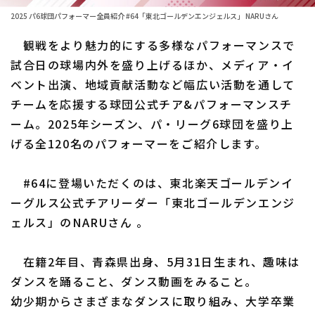
2025 パ6球団パフォーマー全員紹介 #64「東北ゴールデンエンジェルス」 NARUさん
ファーム東地区
選手名鑑トップ
ニュース
観戦をより魅力的にする多様なパフォーマンスで
ファーム中地区
北海道日本ハムファイターズ
試合日の球場内外を盛り上げるほか、メディア・イ
ファーム西地区
ベント出演、地域貢献活動など幅広い活動を通して
東北楽天ゴールデンイーグルス
チームを応援する球団公式チア&パフォーマンスチ
交流戦
埼玉西武ライオンズ
ーム。2025年シーズン、パ・リーグ6球団を盛り上
設定
げる全120名のパフォーマーをご紹介します。
千葉ロッテマリーンズ
オリックス・バファローズ
#64に登場いただくのは、東北楽天ゴールデンイ
ーグルス公式チアリーダー「東北ゴールデンエンジ
福岡ソフトバンクホークス
ェルス」のNARUさん 。
在籍2年目、青森県出身、5月31日生まれ、趣味は
ダンスを踊ること、ダンス動画をみること。
幼少期からさまざまなダンスに取り組み、大学卒業