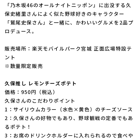
「乃木坂46のオールナイトニッポン」に出没する久
保史緒里さんによく似た野球好きのキャラクター
「鷲尾史保さん」と一緒に、かわいいグルメを2品プ
ロデュース。
利用規約
プライバシーポリシー
運営会社
（別ウィンドウで開く）
よくある質問
販売場所：楽天モバイルパーク宮城 正面広場特設テ
ント
特定商取引法の表示
アルバイト募集
（別ウィンドウで開く
※数量限定販売
久保推し レモンチーズポテト
価格：950円（税込）
久保さんのこだわりポイント
1：サイリウムカラー（水色×黄色）のチーズソース
2：久保さんの好物でもあり、野球観戦の定番でもあ
るポテト！
3：お席のドリンクホルダーに入れられるので食べや