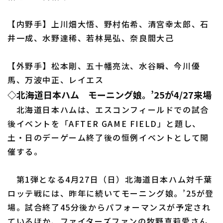
【内野手】上川畑大悟、野村佑希、清宮幸太郎、石
井一成、水野達稀、若林晃弘、奈良間大己
【外野手】松本剛、五十幡亮汰、水谷瞬、今川優
馬、万波中正、レイエス
◇北海道日本ハム モーニング娘。’25が4/27来場
北海道日本ハムは、エスコンフィールドでの試合
後イベントを「AFTER GAME FIELD」と題し、
土・日のデーゲーム終了後の恒例イベントとして開
催する。
第1弾となる4月27日（日）北海道日本ハム対千葉
ロッテ戦には、昨年に続いてモーニング娘。’25が登
場。試合終了45分後からパフォーマンスが予定され
ているほか、ファイターズファンの牧野真莉愛さん