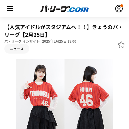
【人気アイドルがスタジアムへ！！】きょうのパ・
リーグ【2月25日】
パ・リーグ インサイト
2025年2月25日 18:00
ニュース
無料アカウント登録
ログイン
HOME
動画
日程・結果
順位表･成績
1軍公式戦
選手名鑑