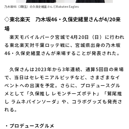
乃木坂46（3期生）の久保史緒里さん ⓒRakuten Eagles
ファーム東地区
選手名鑑トップ
ニュース
◇東北楽天 乃木坂46・久保史緒里さんが4/20来
ファーム中地区
北海道日本ハムファイターズ
場
ファーム西地区
東北楽天ゴールデンイーグルス
楽天モバイルパーク宮城で4月20日（日）に行われ
交流戦
る東北楽天対千葉ロッテ戦に、宮城県出身の乃木坂
埼玉西武ライオンズ
46・久保史緒里さんが来場することが発表された。
設定
千葉ロッテマリーンズ
久保さんは2023年から3年連続、通算5回目の来場
オリックス・バファローズ
で、当日はセレモニアルピッチなど、さまざまなイ
ベントへの出演を予定。さらに、プロデュースグル
福岡ソフトバンクホークス
メとして「久保推し レモンチーズポテト」「鷲尾推
し ラムネパインソーダ」や、コラボグッズも発売さ
れる。
・プロデュースグルメ