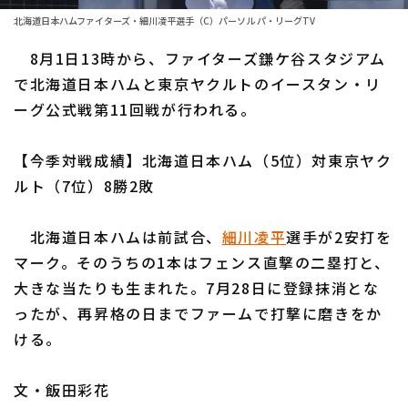
北海道日本ハムファイターズ・細川凌平選手（C）パーソル パ・リーグTV
ファーム東地区
選手名鑑トップ
ニュース
8月1日13時から、ファイターズ鎌ケ谷スタジアム
ファーム中地区
北海道日本ハムファイターズ
で北海道日本ハムと東京ヤクルトのイースタン・リ
ファーム西地区
ーグ公式戦第11回戦が行われる。
東北楽天ゴールデンイーグルス
交流戦
埼玉西武ライオンズ
【今季対戦成績】北海道日本ハム（5位）対東京ヤク
設定
ルト（7位）8勝2敗
千葉ロッテマリーンズ
オリックス・バファローズ
北海道日本ハムは前試合、
細川凌平
選手が2安打を
マーク。そのうちの1本はフェンス直撃の二塁打と、
福岡ソフトバンクホークス
大きな当たりも生まれた。7月28日に登録抹消とな
ったが、再昇格の日までファームで打撃に磨きをか
ける。
文・飯田彩花