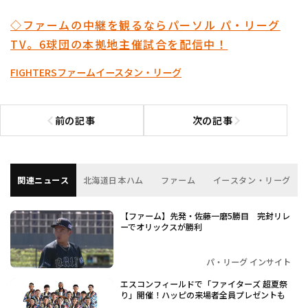
◇ファームの中継を観るならパーソル パ・リーグ
TV。6球団の本拠地主催試合を配信中！
FIGHTERS
ファーム
イースタン・リーグ
利用規約
プライバシーポリシー
前の記事
次の記事
前の記事へ
次の記事へ
運営会社
（別ウィンドウで開く）
よくある質問
特定商取引法の表示
アルバイト募集
（別ウィンドウで開く
関連ニュース
北海道日本ハム
ファーム
イースタン・リーグ
【ファーム】先発・佐藤一磨5勝目 完封リレ
ーでオリックスが勝利
パ・リーグ インサイト
エスコンフィールドで「ファイターズ 超夏祭
り」開催！ハッピの来場者全員プレゼントも