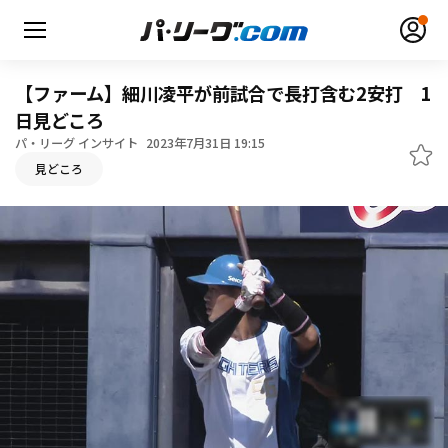
【ファーム】細川凌平が前試合で長打含む2安打 1
日見どころ
パ・リーグ インサイト
2023年7月31日 19:15
見どころ
無料アカウント登録
ログイン
HOME
動画
日程・結果
順位表･成績
1軍公式戦
選手名鑑