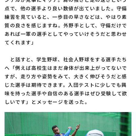
点で、他の選手より良い数値が出ていました。守備
練習を見ていると、一歩目の早さなどは、やはり素
質の良さを感じますね。外野手として、守備だけで
あれば一軍の選手としてやっていけそうだと思わせ
てくれます」
利用規約
プライバシーポリシー
と話すと、学生野球、社会人野球をする選手たち
運営会社
（別ウィンドウで開く）
よくある質問
へ「例えば高校生はまだ身体が出来上がってないで
特定商取引法の表示
アルバイト募集
（別ウィンドウで開く
すが、走り方や姿勢をみて、大きく伸びそうだと感
じた選手は期待できます。入団テストに少しでも興
味を持った選手や自信のある選手はぜひ受験して欲
しいです」とメッセージを送った。