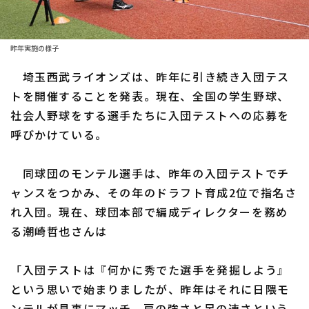
ファーム東地区
選手名鑑トップ
ニュース
ファーム中地区
昨年実施の様子
北海道日本ハムファイターズ
ファーム西地区
埼玉西武ライオンズは、昨年に引き続き入団テス
東北楽天ゴールデンイーグルス
トを開催することを発表。現在、全国の学生野球、
交流戦
社会人野球をする選手たちに入団テストへの応募を
埼玉西武ライオンズ
設定
呼びかけている。
千葉ロッテマリーンズ
同球団のモンテル選手は、昨年の入団テストでチ
オリックス・バファローズ
ャンスをつかみ、その年のドラフト育成2位で指名さ
福岡ソフトバンクホークス
れ入団。現在、球団本部で編成ディレクターを務め
る潮崎哲也さんは
「入団テストは『何かに秀でた選手を発掘しよう』
という思いで始まりましたが、昨年はそれに日隈モ
ンテルが見事にマッチ。肩の強さと足の速さという