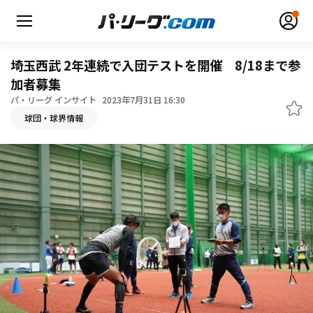
埼玉西武 2年連続で入団テストを開催 8/18まで参
加者募集
パ・リーグ インサイト
2023年7月31日 16:30
球団・球界情報
無料アカウント登録
ログイン
HOME
動画
日程・結果
順位表･成績
1軍公式戦
選手名鑑