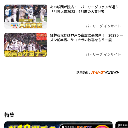
あの球団が独占！ パ・リーグファンが選ぶ
「月間大賞2023」6月度の大賞発表
パ・リーグ インサイト
紅林弘太郎は神戸の夜空に豪快弾！ 2023シー
ズン前半戦、サヨナラの歓喜をもう一度
パ・リーグ インサイト
記事提供：
特集