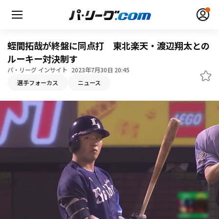
蛭間拓哉が終盤に同点打 東北楽天・渡辺翔太との
ルーキー対決制す
パ・リーグ インサイト
2023年7月30日 20:45
無料アカウント登録
ログイン
選手フォーカス
ニュース
HOME
動画
日程・結果
順位表･成績
1軍公式戦
選手名鑑