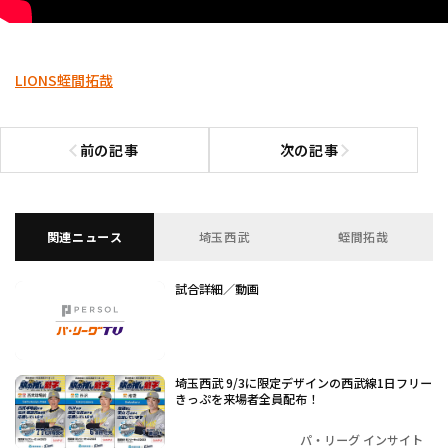
LIONS
蛭間拓哉
前の記事
次の記事
前の記事へ
次の記事へ
関連ニュース
埼玉西武
蛭間拓哉
試合詳細／動画
埼玉西武 9/3に限定デザインの西武線1日フリー
きっぷを来場者全員配布！
パ・リーグ インサイト