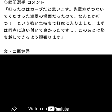
◇蛭間選手 コメント
「打ったのはカーブだと思います。先輩方がつない
でくださった満塁の場面だったので、なんとか打
つ！ という強い気持ちで打席に入りました。まず
は同点に追い付いて良かったですし、このあとは勝
利用規約
プライバシーポリシー
ち越しできるよう頑張ります」
運営会社
（別ウィンドウで開く）
よくある質問
文・二瓶健吾
特定商取引法の表示
アルバイト募集
（別ウィンドウで開く